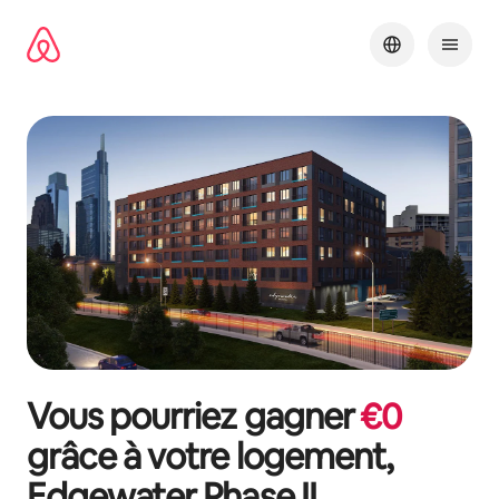
Aller
directement
au
contenu
Vous pourriez gagner
€
0
grâce à votre logement,
Edgewater Phase II
.