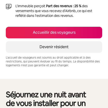
L'immeuble perçoit
Part des revenus : 25 %
des
versements que vous recevez d'Airbnb, ce qui est
reflété dans l'estimation des revenus.
Accueillir des voyageurs
Devenir résident
L'accueil de voyageurs est soumis au droit applicable et à des
restrictions, qui peuvent évoluer au fil du temps. La disponibilité des
logements n'est pas garantie et peut changer.
Vos revenus potentiels sont de €552 par mois
Séjournez une nuit avant
0 sur 0 élément visible
de vous installer pour un