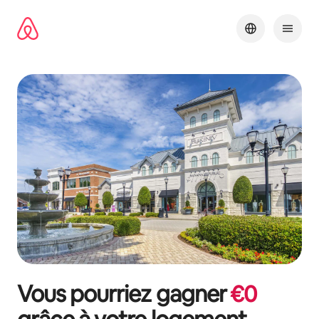
Aller
directement
au
contenu
Vous pourriez gagner
€
0