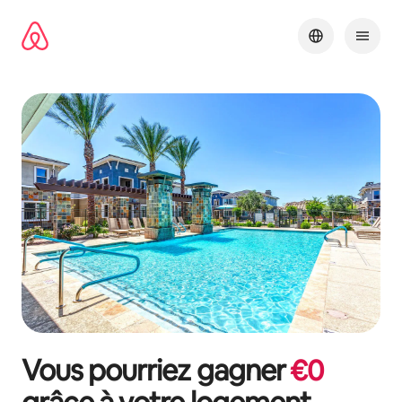
Aller
directement
au
contenu
Vous pourriez gagner
€
0