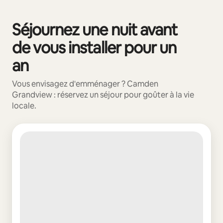
Vos revenus potentiels sont de €614 par mois
Séjournez une nuit avant
0 sur 0 élément visible
de vous installer pour un
an
Vous envisagez d'emménager ? Camden
Grandview : réservez un séjour pour goûter à la vie
locale.