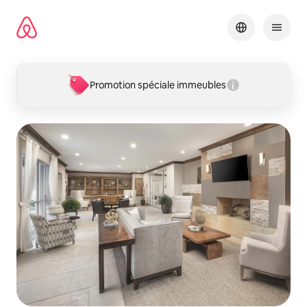
Aller
directement
au
contenu
Promotion spéciale immeubles