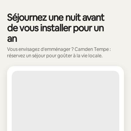
Vos revenus potentiels sont de €520 par mois
Séjournez une nuit avant
0 sur 0 élément visible
de vous installer pour un
an
Vous envisagez d'emménager ? Camden Tempe :
réservez un séjour pour goûter à la vie locale.