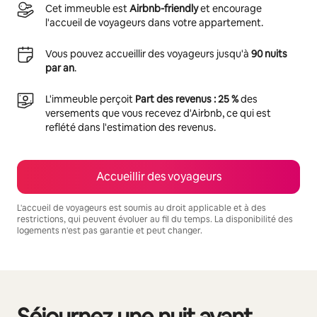
Cet immeuble est
Airbnb-friendly
et encourage
l'accueil de voyageurs dans votre appartement.
Vous pouvez accueillir des voyageurs jusqu'à
90 nuits
par an
.
L'immeuble perçoit
Part des revenus : 25 %
des
versements que vous recevez d'Airbnb, ce qui est
reflété dans l'estimation des revenus.
Accueillir des voyageurs
L'accueil de voyageurs est soumis au droit applicable et à des
restrictions, qui peuvent évoluer au fil du temps. La disponibilité des
logements n'est pas garantie et peut changer.
Vos revenus potentiels sont de €850 par mois
Séjournez une nuit avant
0 sur 0 élément visible