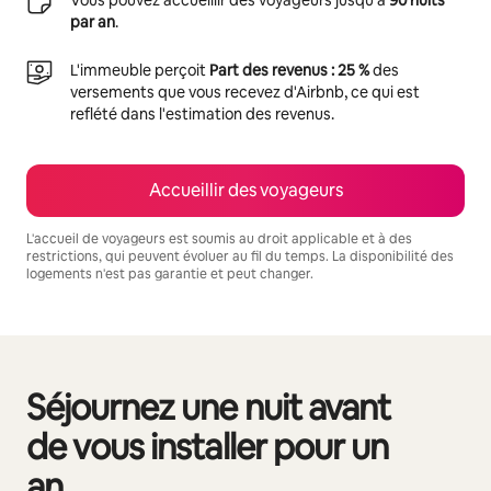
par an
.
L'immeuble perçoit
Part des revenus : 25 %
des
versements que vous recevez d'Airbnb, ce qui est
reflété dans l'estimation des revenus.
Accueillir des voyageurs
L'accueil de voyageurs est soumis au droit applicable et à des
restrictions, qui peuvent évoluer au fil du temps. La disponibilité des
logements n'est pas garantie et peut changer.
Vos revenus potentiels sont de €596 par mois
Séjournez une nuit avant
0 sur 0 élément visible
de vous installer pour un
an