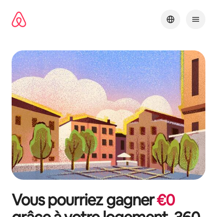
Aller
directement
au
contenu
Vous pourriez gagner
€
0