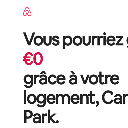
Aller
directement
au
contenu
Vous pourriez
€
0
grâce à votre
logement,
Ca
Park
.