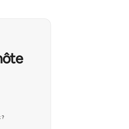
hôte
 ?