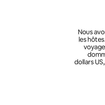
Nous avo
les hôtes
voyageu
domma
dollars US