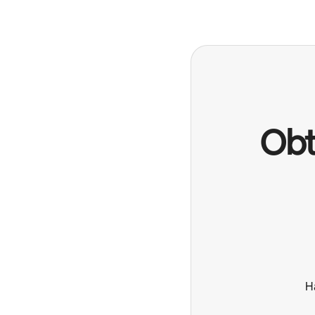
Obt
H