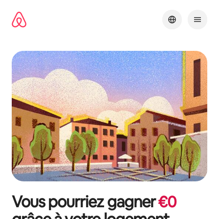
Aller
directement
au
contenu
Vous pourriez gagner
€
0