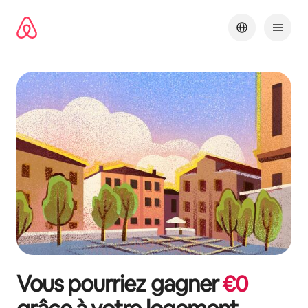
Aller
directement
au
contenu
Vous pourriez gagner
€
0