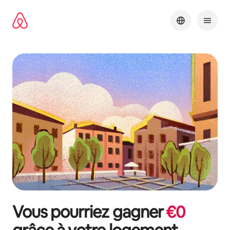
Aller
directement
au
contenu
Vous pourriez gagner
€
0