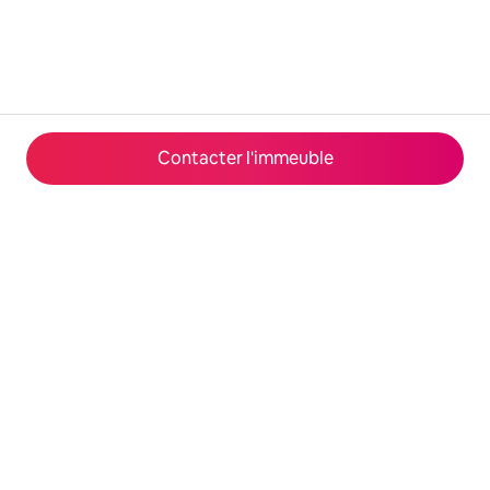
Contacter l'immeuble
© 2026 Airbnb, Inc.
Confidentialité
·
Conditions générales
·
Fonctionnement du site
·
Infos sur l'entreprise