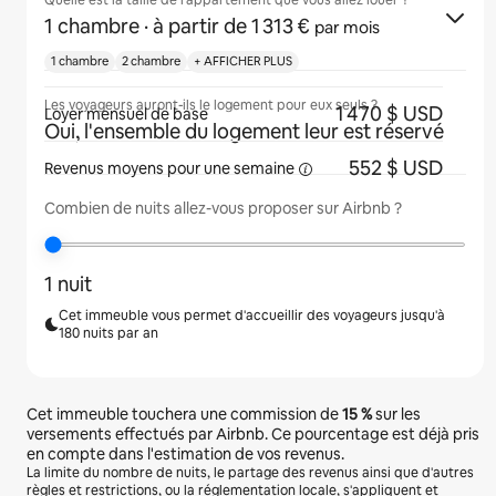
Quelle est la taille de l'appartement que vous allez louer ?
1 chambre
· à partir de 1 313 €
par mois
1 chambre
2 chambre
+ AFFICHER PLUS
Les voyageurs auront-ils le logement pour eux seuls ?
1 470 $ USD
Loyer mensuel de base
Oui, l'ensemble du logement leur est réservé
552 $ USD
Revenus moyens pour une
semaine
Combien de nuits allez-vous proposer sur Airbnb ?
1 nuit
Cet immeuble vous permet d'accueillir des voyageurs jusqu'à
180 nuits par an
Cet immeuble touchera une commission de
15 %
sur les
versements effectués par Airbnb. Ce pourcentage est déjà pris
en compte dans l'estimation de vos revenus.
La limite du nombre de nuits, le partage des revenus ainsi que d'autres
règles et restrictions, ou la réglementation locale, s'appliquent et