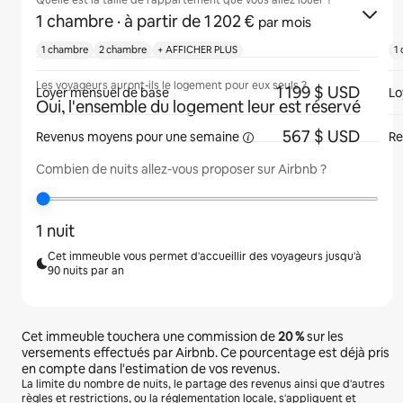
Quelle est la taille de l'appartement que vous allez louer ?
1 chambre
· à partir de 1 202 €
par mois
1 chambre
2 chambre
+ AFFICHER PLUS
1
Les voyageurs auront-ils le logement pour eux seuls ?
1 199 $ USD
Loyer mensuel de base
Lo
Oui, l'ensemble du logement leur est réservé
567 $ USD
Revenus moyens pour une
semaine
Re
Combien de nuits allez-vous proposer sur Airbnb ?
1 nuit
Cet immeuble vous permet d'accueillir des voyageurs jusqu'à
90 nuits par an
Cet immeuble touchera une commission de
20 %
sur les
versements effectués par Airbnb. Ce pourcentage est déjà pris
en compte dans l'estimation de vos revenus.
La limite du nombre de nuits, le partage des revenus ainsi que d'autres
règles et restrictions, ou la réglementation locale, s'appliquent et