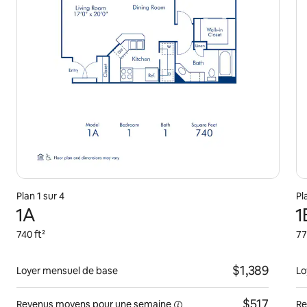
Plan 1 sur 4
Pl
1A
1
740 ft²
77
$1,389
Loyer mensuel de base
Lo
$517
Revenus moyens pour une
semaine
Re