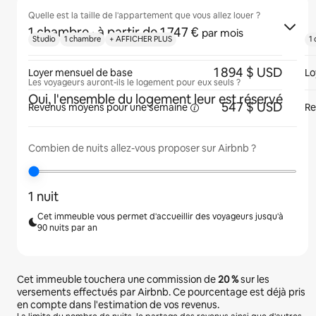
Quelle est la taille de l'appartement que vous allez louer ?
1 chambre
· à partir de 1 747 €
par mois
Studio
1 chambre
+ AFFICHER PLUS
1
1 894 $ USD
Loyer mensuel de base
Lo
Les voyageurs auront-ils le logement pour eux seuls ?
Oui, l'ensemble du logement leur est réservé
547 $ USD
Revenus moyens pour une
semaine
Re
Combien de nuits allez-vous proposer sur Airbnb ?
1 nuit
Cet immeuble vous permet d'accueillir des voyageurs jusqu'à
90 nuits par an
Cet immeuble touchera une commission de
20 %
sur les
versements effectués par Airbnb. Ce pourcentage est déjà pris
en compte dans l'estimation de vos revenus.