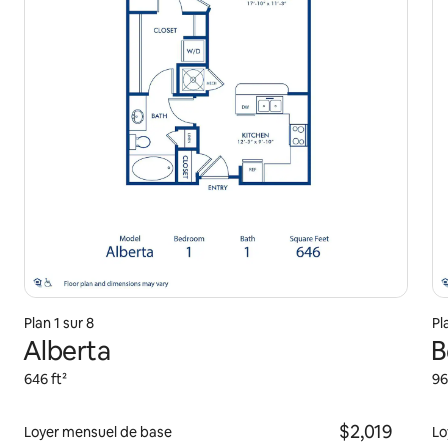
Plan 1 sur 8
Pl
Alberta
B
646 ft²
96
$2,019
Loyer mensuel de base
Lo