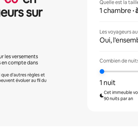
Quelle est la tai
eurs sur
1 chambre
·
Les voyageurs aur
Oui, l'ensem
ur les versements
Combien de nuits
is en compte dans
i que d'autres règles et
peuvent évoluer au fil du
1 nuit
Cet immeuble vou
90 nuits par an