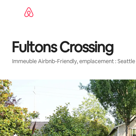
Aller
directement
au
contenu
Fultons Crossing
Immeuble Airbnb-Friendly, emplacement : Seattle