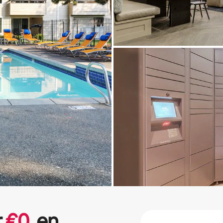
r
€
0
en