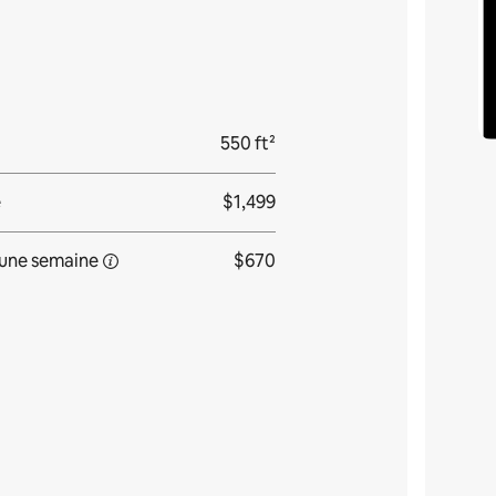
550 ft²
e
$1,499
une
semaine
$670