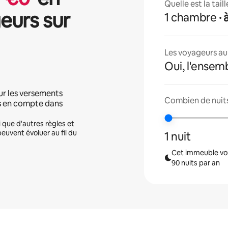
Quelle est la tai
eurs sur
1 chambre
·
Les voyageurs aur
Oui, l'ensem
ur les versements
Combien de nuits
is en compte dans
i que d'autres règles et
peuvent évoluer au fil du
1 nuit
Cet immeuble vou
90 nuits par an