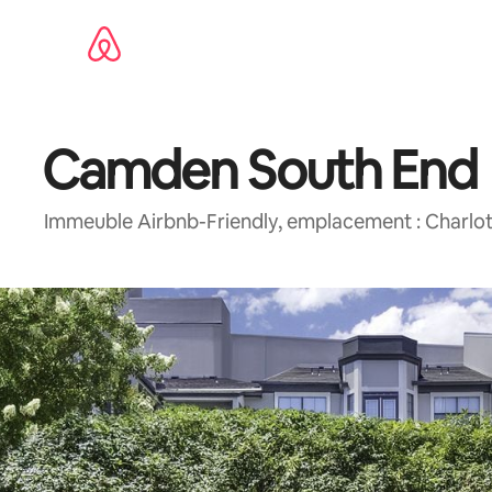
Aller
directement
au
contenu
Camden South End
Immeuble Airbnb-Friendly, emplacement : Charlot