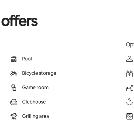
 offers
Opt
Pool
Bicycle storage
Game room
Clubhouse
Grilling area