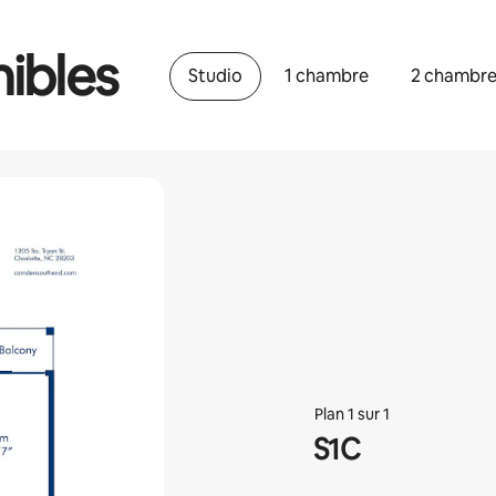
ibles
Studio
1 chambre
2 chambr
Plan 1 sur 1
S1C