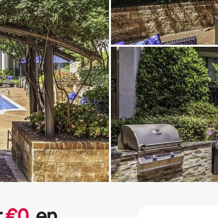
r
€
0
en