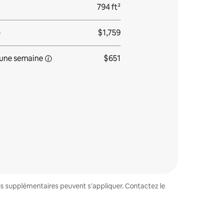
794 ft²
e
$1,759
une
semaine
$651
ais supplémentaires peuvent s'appliquer. Contactez le