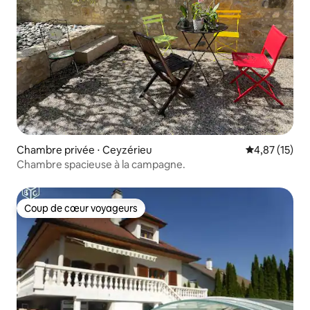
Chambre privée ⋅ Ceyzérieu
Évaluation mo
4,87 (15)
Chambre spacieuse à la campagne.
Coup de cœur voyageurs
Coup de cœur voyageurs