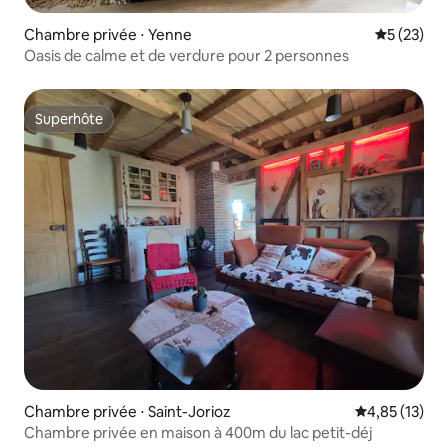
Chambre privée ⋅ Yenne
Évaluation
5 (23)
Oasis de calme et de verdure pour 2 personnes
Superhôte
Superhôte
Chambre privée ⋅ Saint-Jorioz
Évaluation mo
4,85 (13)
Chambre privée en maison à 400m du lac petit-déj