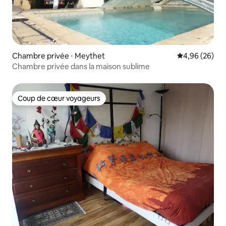
Chambre privée ⋅ Meythet
Évaluation mo
4,96 (26)
Chambre privée dans la maison sublime
Coup de cœur voyageurs
Coup de cœur voyageurs