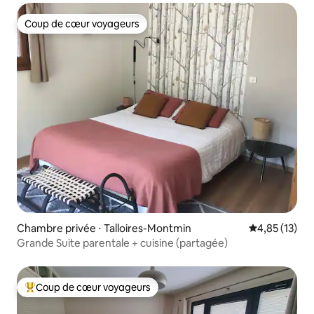
Coup de cœur voyageurs
Coup de cœur voyageurs
Chambre privée ⋅ Talloires-Montmin
Évaluation mo
4,85 (13)
Grande Suite parentale + cuisine (partagée)
Coup de cœur voyageurs
Coups de cœur voyageurs les plus appréciés