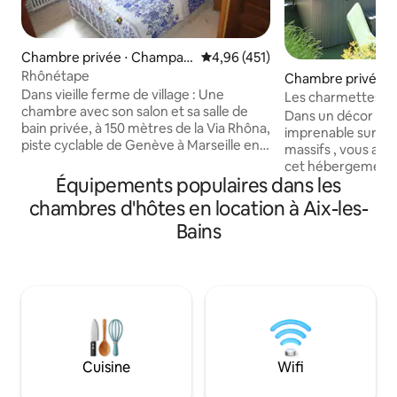
Chambre privée ⋅ Champag
Évaluation moyenne sur la base 
4,96 (451)
neux
Rhônétape
Chambre privée ⋅
Dans vieille ferme de village : Une
nod
Les charmettes
chambre avec son salon et sa salle de
Dans un décor buc
bain privée, à 150 mètres de la Via Rhôna,
imprenable sur le 
piste cyclable de Genève à Marseille en
massifs , vous app
passant par Lyon faites une halte.
cet hébergement 
Calme, verdoyant, endroit parfait pour
Équipements populaires dans les
disposition, une 
faire une pause. Possibilité parking
literie neuve en 160, bu
chambres d'hôtes en location à Aix-les-
garage motos, vélos, à 10 kilomètres de
une salle de bain 
Bains
Walibi, 5 minutes de l'autoroute A 43, à 4
usage privatif ave
minutes des commerces et restaurants,
vasque. Pour la dé
à 25 minutes de Chambéry, à 25 minutes
extérieur, appareils
d'Aix les Bains. Randonnées . petit
petit déjeuner vous
déjeuner... GPS: 45.636524/5.678380
ou en terrasse fac
des beaux jours ! 
Cuisine
Wifi