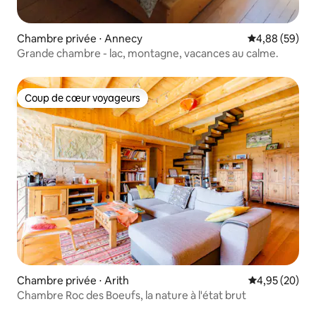
Chambre privée ⋅ Annecy
Évaluation mo
4,88 (59)
Grande chambre - lac, montagne, vacances au calme.
Coup de cœur voyageurs
Coup de cœur voyageurs
Chambre privée ⋅ Arith
Évaluation mo
4,95 (20)
Chambre Roc des Boeufs, la nature à l'état brut