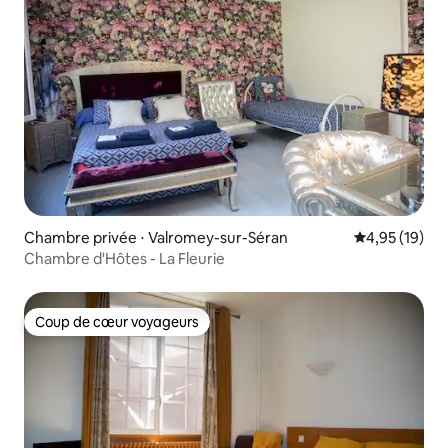
Chambre privée ⋅ Valromey-sur-Séran
Évaluation mo
4,95 (19)
Chambre d'Hôtes - La Fleurie
Coup de cœur voyageurs
Coup de cœur voyageurs