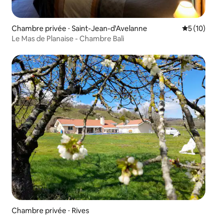
Chambre privée ⋅ Saint-Jean-d'Avelanne
Évaluation
5 (10)
Le Mas de Planaise - Chambre Bali
Chambre privée ⋅ Rives