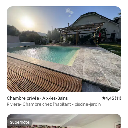
Chambre privée ⋅ Aix-les-Bains
Évaluation mo
4,45 (11)
Riviera- Chambre chez l’habitant - piscine-jardin
Superhôte
Superhôte