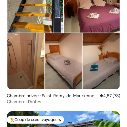
Chambre privée ⋅ Saint-Rémy-de-Maurienne
Évaluation mo
4,87 (78)
Chambre d'hôtes
Coup de cœur voyageurs
Coups de cœur voyageurs les plus appréciés