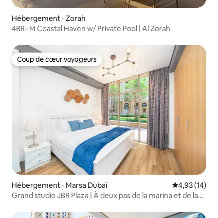
Hébergement ⋅ Zorah
4BR+M Coastal Haven w/ Private Pool | Al Zorah
Coup de cœur voyageurs
Coup de cœur voyageurs
Hébergement ⋅ Marsa Dubaï
Évaluation mo
4,93 (14)
Grand studio JBR Plaza | À deux pas de la marina et de la
plage !