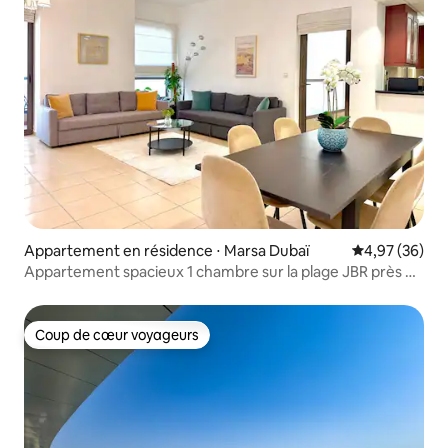
Appartement en résidence ⋅ Marsa Dubaï
Évaluation mo
4,97 (36)
Appartement spacieux 1 chambre sur la plage JBR près du
centre commercial et du métro
Coup de cœur voyageurs
Coup de cœur voyageurs