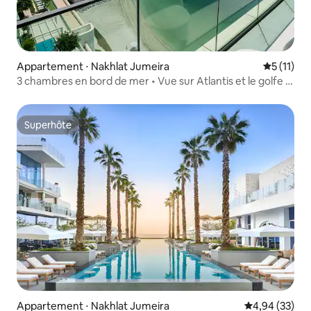
Appartement ⋅ Nakhlat Jumeira
Évaluatio
5 (11)
3 chambres en bord de mer • Vue sur Atlantis et le golfe •
6 personnes
Superhôte
Superhôte
Appartement ⋅ Nakhlat Jumeira
Évaluation mo
4,94 (33)