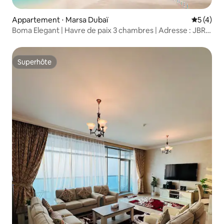
Appartement ⋅ Marsa Dubaï
Évaluatio
5 (4)
Boma Elegant | Havre de paix 3 chambres | Adresse : JBR
Tower 1
Superhôte
Superhôte