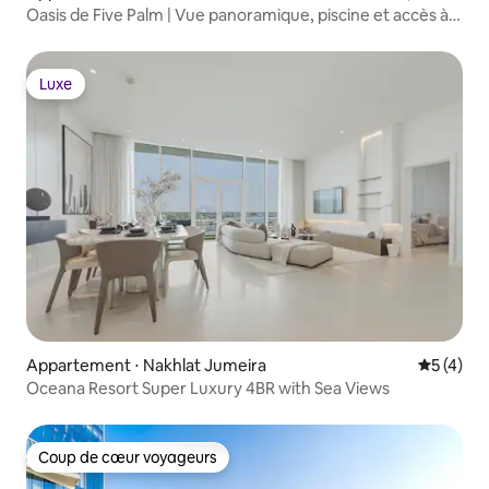
Oasis de Five Palm | Vue panoramique, piscine et accès à
la plage
Luxe
Luxe
Appartement ⋅ Nakhlat Jumeira
Évaluatio
5 (4)
Oceana Resort Super Luxury 4BR with Sea Views
Coup de cœur voyageurs
Coup de cœur voyageurs