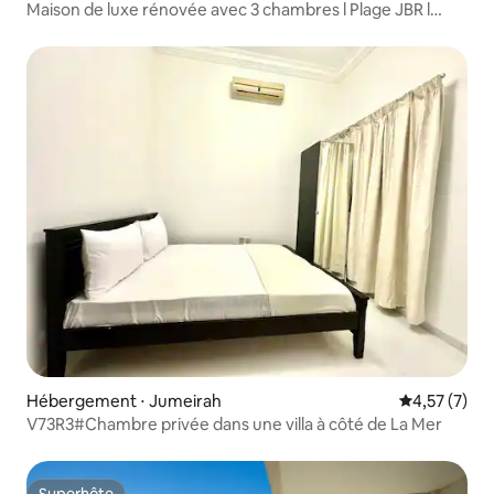
Maison de luxe rénovée avec 3 chambres l Plage JBR l
Emplacement privilégié
Hébergement ⋅ Jumeirah
Évaluation m
4,57 (7)
V73R3#Chambre privée dans une villa à côté de La Mer
Superhôte