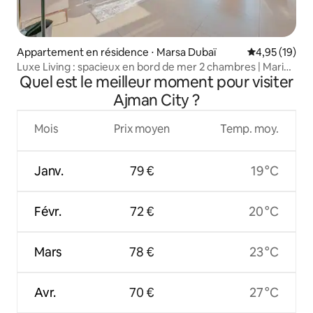
Appartement en résidence ⋅ Marsa Dubaï
Évaluation mo
4,95 (19)
Luxe Living : spacieux en bord de mer 2 chambres | Marina
Quel est le meilleur moment pour visiter
Gate
Ajman City ?
Mois
Prix moyen
Temp. moy.
Janv.
79 €
19 °C
Févr.
72 €
20 °C
Mars
78 €
23 °C
Avr.
70 €
27 °C