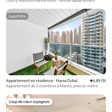
Luxury Address Marina Hotel - Nouvel appartement
Superhôte
Superhôte
Appartement en résidence ⋅ Marsa Dubaï
Évaluation m
4,89 (9)
Appartement de 2 chambres à Marina, près du métro
Coup de cœur voyageurs
Coup de cœur voyageurs