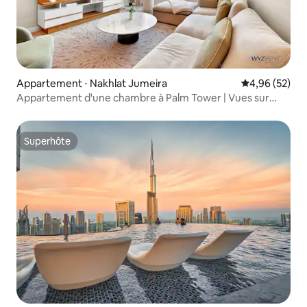
Appartement ⋅ Nakhlat Jumeira
Évaluation mo
4,96 (52)
Appartement d'une chambre à Palm Tower | Vues sur
Palm et Atlantis
Superhôte
Superhôte