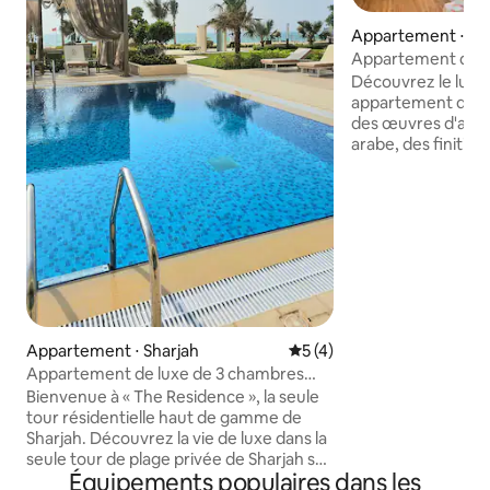
Appartement ⋅ Al
Appartement dis
premium près de 
Découvrez le luxe 
appartement de g
des œuvres d'art 
arabe, des finiti
des vues panorami
voyageurs à la rec
urbaine haut de 
combine une chal
salon lumineux, d
de travail, une cu
équipée et des op
flexibles avec des 
équipements hau
Appartement ⋅ Sharjah
Évaluation moyenne sur la 
5 (4)
comprennent des s
spa, des articles 
Appartement de luxe de 3 chambres
un parking sécurisé
avec piscine privée sur la plage et salle
Bienvenue à « The Residence », la seule
bâtiment d'élite d
de sport
tour résidentielle haut de gamme de
grande vitesse.
Sharjah. Découvrez la vie de luxe dans la
seule tour de plage privée de Sharjah sur
Équipements populaires dans les
Al Meena Road, Al Khalidiah. Profitez