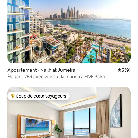
Appartement ⋅ Nakhlat Jumeira
Évaluatio
5 (9)
Élégant 2BR avec vue sur la marina à FIVE Palm
Coup de cœur voyageurs
Coups de cœur voyageurs les plus appréciés