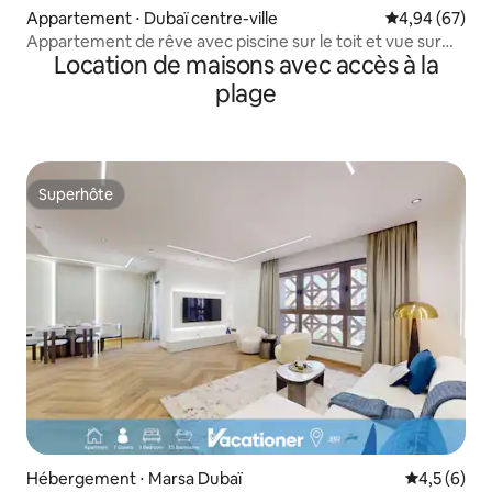
Appartement ⋅ Dubaï centre-ville
Évaluation mo
4,94 (67)
Appartement de rêve avec piscine sur le toit et vue sur
Location de maisons avec accès à la
Burj Khalifa !
plage
Superhôte
Superhôte
Hébergement ⋅ Marsa Dubaï
Évaluation 
4,5 (6)