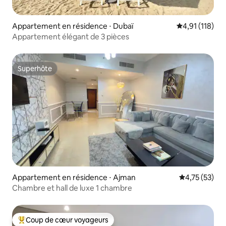
Appartement en résidence ⋅ Dubaï
Évaluation moy
4,91 (118)
Appartement élégant de 3 pièces
Superhôte
Superhôte
Appartement en résidence ⋅ Ajman
Évaluation mo
4,75 (53)
Chambre et hall de luxe 1 chambre
Coup de cœur voyageurs
Coups de cœur voyageurs les plus appréciés