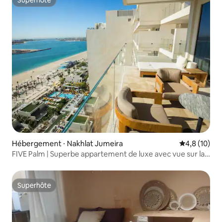
Superhôte
Hébergement ⋅ Nakhlat Jumeira
Évaluation m
4,8 (10)
FIVE Palm | Superbe appartement de luxe avec vue sur la
mer 2BR
Superhôte
Superhôte