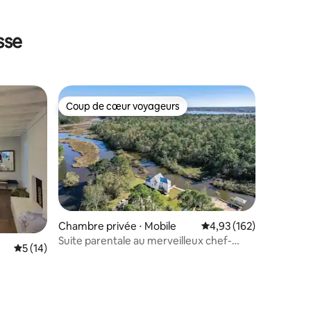
sse
Coup de cœur voyageurs
Coup de cœur voyageurs
Chambre privée ⋅ Mobile
Évaluation moyenne sur
4,93 (162)
Suite parentale au merveilleux chef-
Évaluation moyenne sur la base de 14 commentaires : 5 sur 5
5 (14)
d'œuvre de Mark