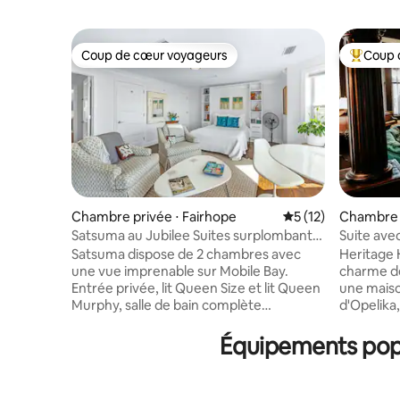
Coup de cœur voyageurs
Coup 
Coup de cœur voyageurs
Coups de
Chambre privée ⋅ Fairhope
Évaluation moyenne
5 (12)
Chambre p
Satsuma au Jubilee Suites surplombant
Suite ave
Mobile Bay
B&B réser
Satsuma dispose de 2 chambres avec
Heritage 
une vue imprenable sur Mobile Bay.
charme de
Entrée privée, lit Queen Size et lit Queen
une maison
Murphy, salle de bain complète
d'Opelik
adjacente avec douche, grande table et
situés à q
chaises. Chambre pour s'étendre avec
restauran
Équipements popu
une fenêtre de la baie pour la meilleure
divertiss
vue de la baie pour nos fabuleux
historique d'
couchers de soleil et un porche latéral
chambres