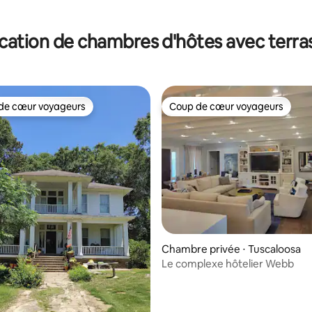
 la base de 52 commentaires : 4,94 sur 5
cation de chambres d'hôtes avec terra
de cœur voyageurs
Coup de cœur voyageurs
 cœur voyageurs les plus appréciés
Coup de cœur voyageurs
Chambre privée ⋅ Tuscaloosa
Le complexe hôtelier Webb