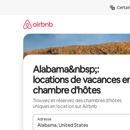
Aller
Certai
directement
au
contenu
Alabama&nbsp;:
locations de vacances e
chambre d'hôtes
Trouvez et réservez des chambres d'hôtes
uniques en location sur Airbnb
Adresse
Lorsque les résultats s'affichent, utilisez les flèc