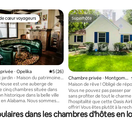
de cœur voyageurs
Superhôte
 cœur voyageurs les plus appréciés
Superhôte
 sur la base de 12 commentaires : 5 sur 5
rivée ⋅ Opelika
Évaluation moyenne sur la base de 26 co
5 (26)
c jardin - Maison du patrimoine
Chambre privée ⋅ Montgome
vé aux adultes
ry
House est une auberge de
Maison de rêve ! Obligé de rép
 cinq chambres située dans
votre demande !
Vous ne pouvez pas passer par
 historique dans la belle ville
sans profiter de tout le charme
a, en Alabama. Nous sommes
l'hospitalité que cette Oasis Air
uelques pas de tous les
offrir! Vous êtes plutôt à la re
ts, magasins et
laires dans les chambres d'hôtes en l
d'une escapade privée, de vac
ements que le centre-ville
d'une réunion de famille ou d'u
Opelika a à offrir. Nos cinq
expérience en chambre d'hôte
 décorées avec goût disposent
êtes au bon endroit! À QUELQUES