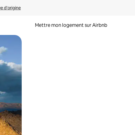
ue d'origine
Mettre mon logement sur Airbnb
sant glisser.