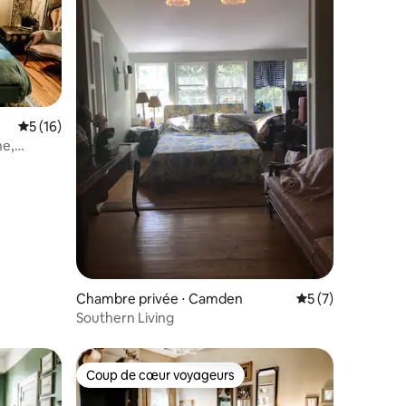
mmentaires : 5 sur 5
Évaluation moyenne sur la base de 16 commentaires : 5 sur 5
5 (16)
ne,
Chambre privée ⋅ Camden
Évaluation moyenn
5 (7)
Southern Living
Coup de cœur voyageurs
Coup de cœur voyageurs