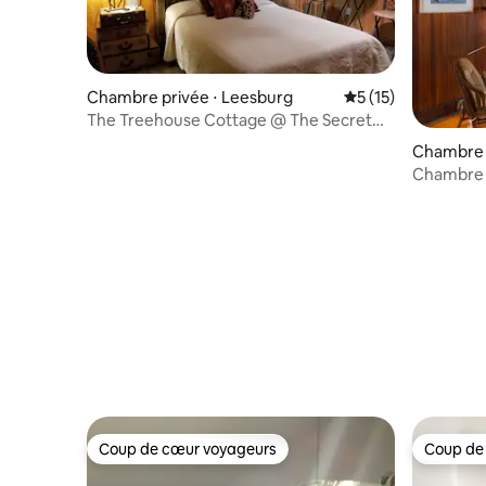
Chambre privée ⋅ Leesburg
Évaluation moyenne
5 (15)
The Treehouse Cottage @ The Secret
Bed & Breakfast
Chambre p
s
Chambre M
Size au M
Coup de cœur voyageurs
Coup de
Coup de cœur voyageurs
Coup de