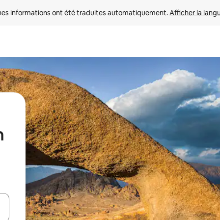
nes informations ont été traduites automatiquement. 
Afficher la lang
n
hes vers le haut et vers le bas pour les parcourir ou en appuyant et en fai