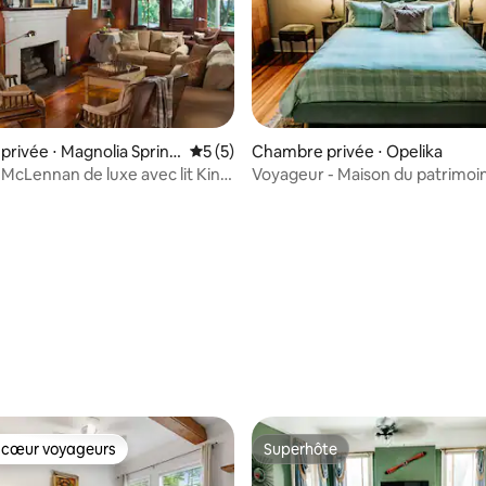
 sur la base de 15 commentaires : 5 sur 5
rivée ⋅ Magnolia Spring
Évaluation moyenne sur la base de 5 co
5 (5)
Chambre privée ⋅ Opelika
cLennan de luxe avec lit King
Voyageur - Maison du patrimoi
agnolia Springs B&B
chambre d'hôtes pour adultes
seulement
 cœur voyageurs
Superhôte
 cœur voyageurs
Superhôte