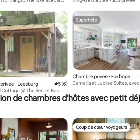
orthington de luxe avec lit
King-d'exception-SDB privée
e au Magnolia Springs B&B
te
Superhôte
te
Superhôte
e sur la base de 6 commentaires : 5 sur 5
Chambre privée ⋅ Fairhope
Camellia at Jubilee Suites, avec
privée ⋅ Leesburg
Évaluation moyenne sur la base de 6 co
5 (6)
Mobile Bay
ail Cottage @ The Secret Bed
ion de chambres d'hôtes avec petit dé
fast
Coup de cœur voyageurs
Coup de cœur voyageurs