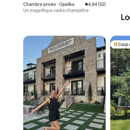
Chambre privée ⋅ Opelika
Évaluation moyenne sur
4,94 (52)
Un magnifique cadre champêtre
Lo
Coup 
Coups de