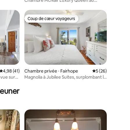
Chambre McNair Luxury Queen au
Magnolia Springs B&B
Coup de cœur voyageurs
Coup de cœur voyageurs
Évaluation moyenne sur la base de 41 commentaires : 4,98 sur 5
4,98 (41)
Chambre privée ⋅ Fairhope
Évaluation moyenne
5 (26)
 vue sur
Magnolia à Jubilee Suites, surplombant la
mmentaires : 5 sur 5
baie de Mobile
jeuner