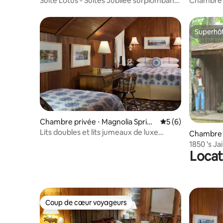
Suite Lotus - Suites Jubilee surplombant
Chambre W
la baie de Mobile
Queen Siz
Superhô
Superhô
Chambre privée ⋅ Magnolia Spring
Évaluation moyenn
5 (6)
s
Lits doubles et lits jumeaux de luxe
Chambre 
Cowen au Magnolia Springs B&B
1850 's J
Locat
and Break
Coup de cœur voyageurs
Coup de cœur voyageurs