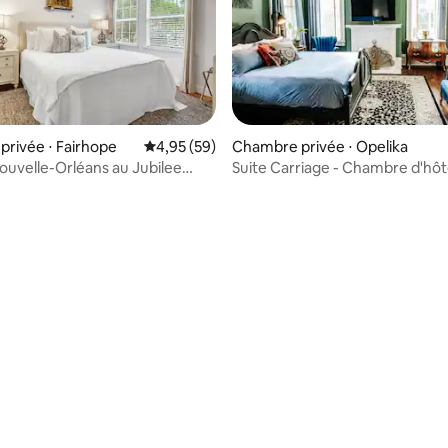
rivée ⋅ Fairhope
Évaluation moyenne sur la base de 59 commen
4,95 (59)
Chambre privée ⋅ Opelika
Nouvelle-Orléans au Jubilee
Suite Carriage - Chambre d'hô
Heritage House réservée aux a