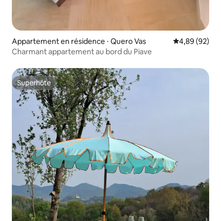
Appartement en résidence ⋅ Quero Vas
Évaluation mo
4,89 (92)
Charmant appartement au bord du Piave
Superhôte
Superhôte