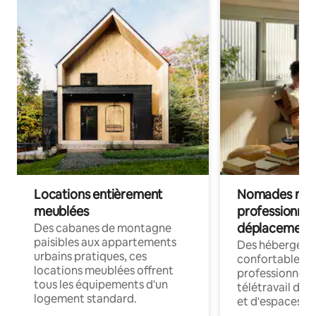
Locations entièrement
Nomades num
meublées
professionnel
déplacement
Des cabanes de montagne
paisibles aux appartements
Des hébergem
urbains pratiques, ces
confortables p
locations meublées offrent
professionnels
tous les équipements d'un
télétravail dis
logement standard.
et d'espaces de