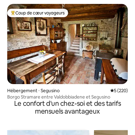
Coup de cœur voyageurs
Coups de cœur voyageurs les plus appréciés
Hébergement ⋅ Segusino
Évaluation 
5 (220)
Borgo Stramare entre Valdobbiadene et Segusino
Le confort d'un chez-soi et des tarifs
mensuels avantageux