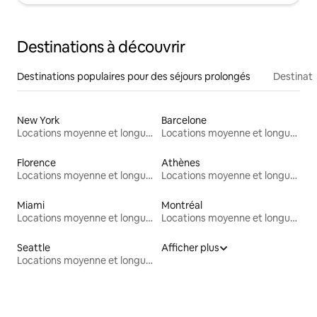
Destinations à découvrir
Destinations populaires pour des séjours prolongés
Destinati
New York
Barcelone
Locations moyenne et longue durée
Locations moyenne et longue durée
Florence
Athènes
Locations moyenne et longue durée
Locations moyenne et longue durée
Miami
Montréal
Locations moyenne et longue durée
Locations moyenne et longue durée
Seattle
Afficher plus
Locations moyenne et longue durée