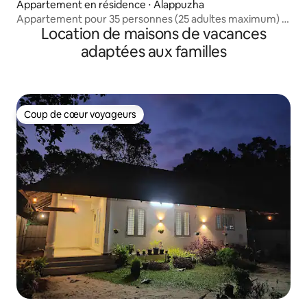
Appartement en résidence ⋅ Alappuzha
Appartement pour 35 personnes (25 adultes maximum) –
Location de maisons de vacances
10 chambres
adaptées aux familles
Coup de cœur voyageurs
Coup de cœur voyageurs