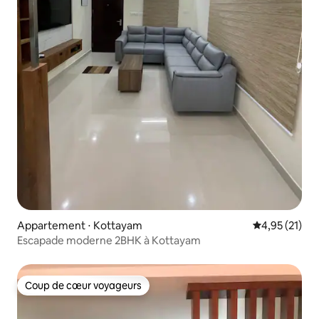
Appartement ⋅ Kottayam
Évaluation mo
4,95 (21)
Escapade moderne 2BHK à Kottayam
Coup de cœur voyageurs
Coup de cœur voyageurs