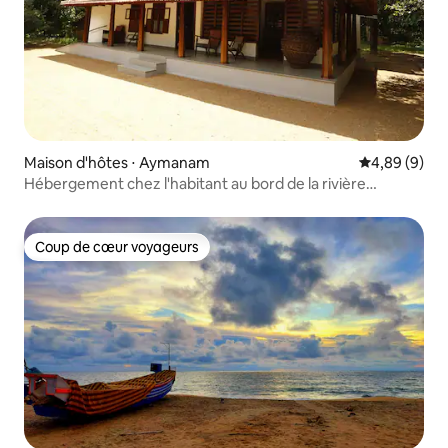
Maison d'hôtes ⋅ Aymanam
Évaluation m
4,89 (9)
Hébergement chez l'habitant au bord de la rivière
Aymanam
Coup de cœur voyageurs
Coup de cœur voyageurs