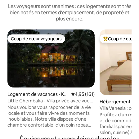
Les voyageurs sont unanimes : ces logements sont très
bien notés en termes d'emplacement, de propreté et
plus encore.
Coup de cœur voyageurs
Coup de cœur 
Coup de cœur voyageurs
Coups de cœur vo
Logement de vacances ⋅ Ku
Évaluation moyenne sur la base 
4,95 (161)
marakom
Little Chembaka - Villa privée avec vue
Hébergement ⋅ A
sur la rivière
Nous voulons vous rapprocher de la vie
Villa Venesia : co
locale et vous faire vivre des moments
avec cuisine et ent
Profitez d'un méla
inoubliables. Notre villa dispose d'une
d'Alleppey
et de commodité 
chambre confortable, d'un coin repas
familial spacieux 
partagé et d'une charmante
salon, cuisine) à p
kitchenette. Si vous aimez avoir plus
la détente, elle 