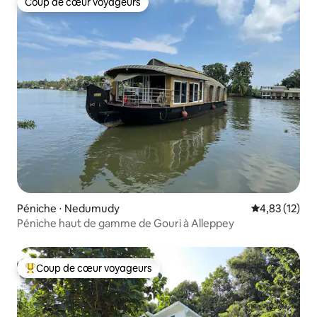
Coup de cœur voyageurs
Coup de cœur voyageurs
Péniche ⋅ Nedumudy
Évaluation mo
4,83 (12)
Péniche haut de gamme de Gouri à Alleppey
Coup de cœur voyageurs
Coups de cœur voyageurs les plus appréciés