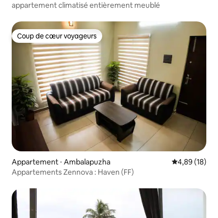
appartement climatisé entièrement meublé
Coup de cœur voyageurs
Coup de cœur voyageurs
Appartement ⋅ Ambalapuzha
Évaluation mo
4,89 (18)
Appartements Zennova : Haven (FF)