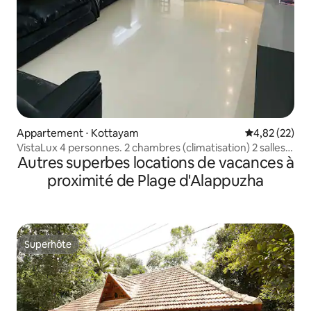
Appartement ⋅ Kottayam
Évaluation mo
4,82 (22)
VistaLux 4 personnes. 2 chambres (climatisation) 2 salles
Autres superbes locations de vacances à
de bain
proximité de Plage d'Alappuzha
Superhôte
Superhôte