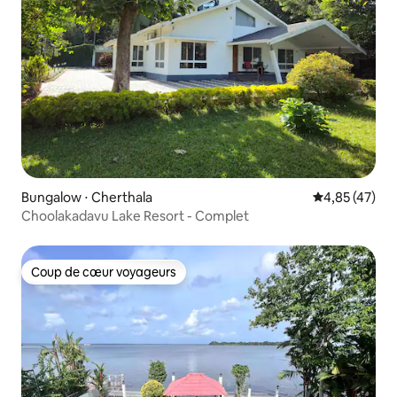
Bungalow ⋅ Cherthala
Évaluation mo
4,85 (47)
Choolakadavu Lake Resort - Complet
Coup de cœur voyageurs
Coup de cœur voyageurs