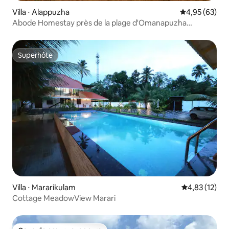
Villa ⋅ Alappuzha
Évaluation mo
4,95 (63)
Abode Homestay près de la plage d'Omanapuzha
Alleppey
Superhôte
Superhôte
Villa ⋅ Mararikulam
Évaluation mo
4,83 (12)
Cottage MeadowView Marari