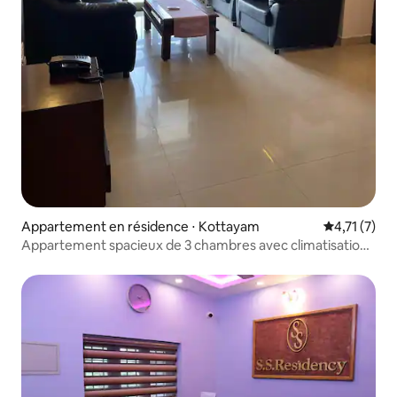
Appartement en résidence ⋅ Kottayam
Évaluation 
4,71 (7)
Appartement spacieux de 3 chambres avec climatisation
près de Manorama