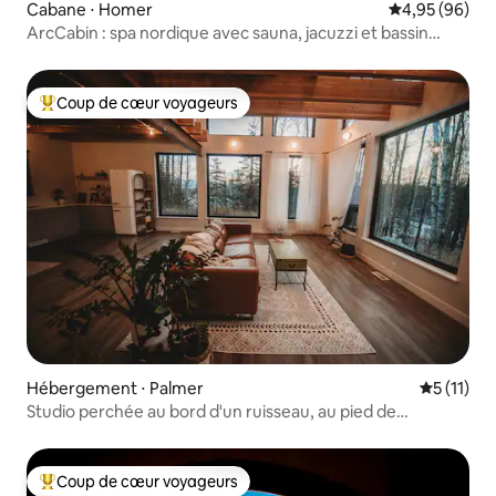
Cabane ⋅ Homer
Évaluation mo
4,95 (96)
ArcCabin : spa nordique avec sauna, jacuzzi et bassin
d'eau froide
Coup de cœur voyageurs
Coups de cœur voyageurs les plus appréciés
Hébergement ⋅ Palmer
Évaluatio
5 (11)
Studio perchée au bord d'un ruisseau, au pied de
Hatcher Pass
Coup de cœur voyageurs
Coups de cœur voyageurs les plus appréciés