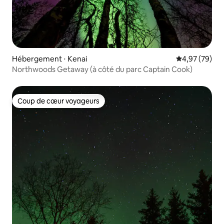
Hébergement ⋅ Kenai
Évaluation mo
4,97 (79)
Northwoods Getaway (à côté du parc Captain Cook)
Coup de cœur voyageurs
Coup de cœur voyageurs