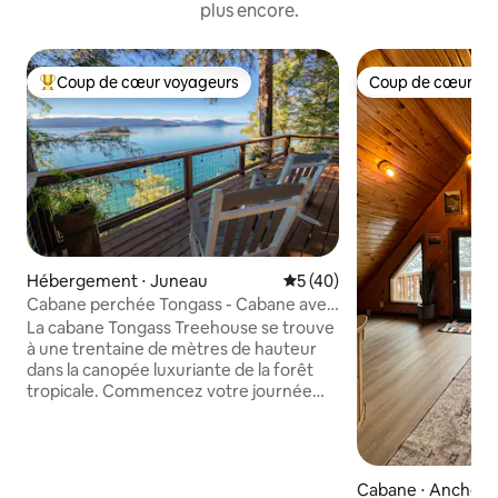
plus encore.
Coup de cœur voyageurs
Coup de cœur vo
Coups de cœur voyageurs les plus appréciés
Coup de cœur vo
Hébergement ⋅ Juneau
Évaluation moyenne sur la b
5 (40)
Cabane perchée Tongass - Cabane avec
vue sur l'océan
La cabane Tongass Treehouse se trouve
à une trentaine de mètres de hauteur
dans la canopée luxuriante de la forêt
tropicale. Commencez votre journée
avec un café tout en écoutant les aigles
et en observant les baleines depuis le lit,
le coin lecture, le salon ou la terrasse,
puis profitez des meilleures offres de
Cabane ⋅ Anchor
Juneau - comme des randonnées sur