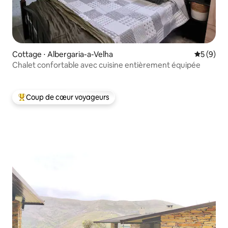
Cottage ⋅ Albergaria-a-Velha
Évaluatio
5 (9)
Chalet confortable avec cuisine entièrement équipée
Coup de cœur voyageurs
Coups de cœur voyageurs les plus appréciés