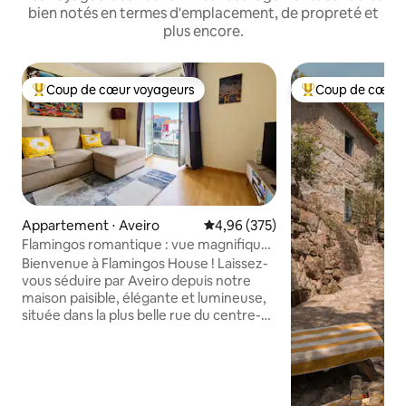
bien notés en termes d'emplacement, de propreté et
plus encore.
Coup de cœur voyageurs
Coup de cœur 
Coups de cœur voyageurs les plus appréciés
Coups de cœur vo
Appartement ⋅ Aveiro
Évaluation moyenne sur la base 
4,96 (375)
Flamingos romantique : vue magnifique
sur le canal
Bienvenue à Flamingos House ! Laissez-
vous séduire par Aveiro depuis notre
maison paisible, élégante et lumineuse,
située dans la plus belle rue du centre-
ville. Avec ses fenêtres offrant une vue
imprenable sur le canal, ce logement
unique est la pièce maîtresse de votre
voyage inoubliable à travers la ville ! « Le
meilleur emplacement possible pour