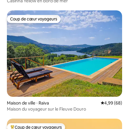
Casinha Yellow en bord de mer
Coup de cœur voyageurs
Coup de cœur voyageurs
Maison de ville ⋅ Raiva
Évaluation mo
4,99 (68)
Maison du voyageur sur le Fleuve Douro
Coup de cœur voyageurs