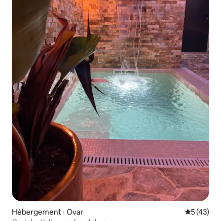
Hébergement ⋅ Ovar
Évaluation
5 (43)