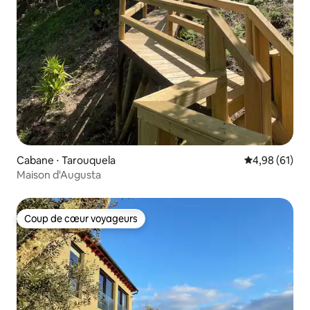
Cabane ⋅ Tarouquela
Évaluation mo
4,98 (61)
Maison d'Augusta
Coup de cœur voyageurs
Coup de cœur voyageurs