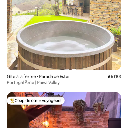
Gîte à la ferme ⋅ Parada de Ester
Évaluation
5 (10)
Portugal Âme | Paiva Valley
Coup de cœur voyageurs
Coups de cœur voyageurs les plus appréciés