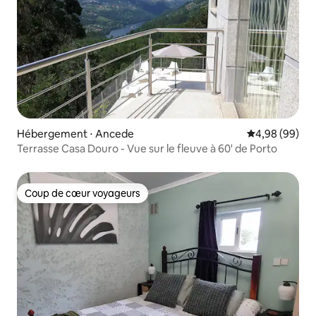
Hébergement ⋅ Ancede
Évaluation mo
4,98 (99)
Terrasse Casa Douro - Vue sur le fleuve à 60' de Porto
Coup de cœur voyageurs
Coup de cœur voyageurs