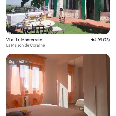
Villa ⋅ Lu Monferrato
Évaluation mo
4,99 (73)
La Maison de Coraline
Superhôte
Superhôte