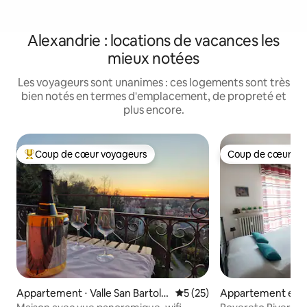
Alexandrie : locations de vacances les
mieux notées
Les voyageurs sont unanimes : ces logements sont très
bien notés en termes d'emplacement, de propreté et
plus encore.
Coup de cœur voyageurs
Coup de cœur vo
Coups de cœur voyageurs les plus appréciés
Coup de cœur vo
Appartement ⋅ Valle San Bartolo
Évaluation moyenne sur la b
5 (25)
Appartement en r
meo
Alexandrie