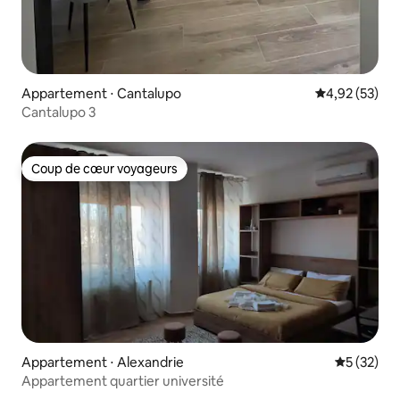
Appartement ⋅ Cantalupo
Évaluation mo
4,92 (53)
Cantalupo 3
Coup de cœur voyageurs
Coup de cœur voyageurs
Appartement ⋅ Alexandrie
Évaluation
5 (32)
Appartement quartier université