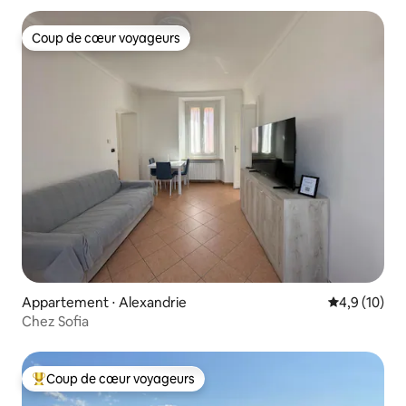
Coup de cœur voyageurs
Coup de cœur voyageurs
Appartement ⋅ Alexandrie
Évaluation m
4,9 (10)
Chez Sofia
Coup de cœur voyageurs
Coups de cœur voyageurs les plus appréciés