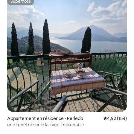
Superhôte
Superhôte
Appartement en résidence ⋅ Perledo
Évaluation moy
4,92 (159)
une fenêtre sur le lac vue imprenable