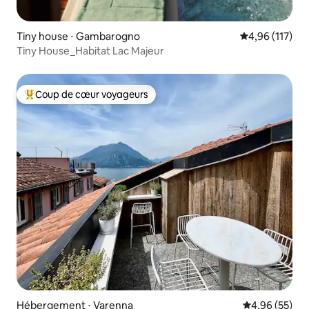
Tiny house ⋅ Gambarogno
Évaluation moy
4,96 (117)
Tiny House_Habitat Lac Majeur
Coup de cœur voyageurs
Coups de cœur voyageurs les plus appréciés
Hébergement ⋅ Varenna
Évaluation mo
4,96 (55)