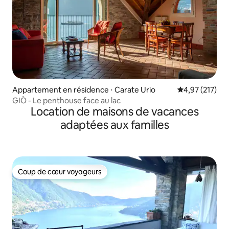
Appartement en résidence ⋅ Carate Urio
Évaluation moy
4,97 (217)
GIÒ - Le penthouse face au lac
Location de maisons de vacances
adaptées aux familles
Coup de cœur voyageurs
Coup de cœur voyageurs