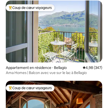
Coup de cœur voyageurs
Coups de cœur voyageurs les plus appréciés
Appartement en résidence ⋅ Bellagio
Évaluation moy
4,98 (347)
Ama Homes | Balcon avec vue sur le lac à Bellagio
Coup de cœur voyageurs
Coups de cœur voyageurs les plus appréciés