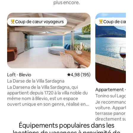
plus encore.
Coup de cœur voyageurs
Coup de cœur 
Coups de cœur voyageurs les plus appréciés
Coups de cœur vo
Loft ⋅ Blevio
Évaluation moyenne sur la base 
4,98 (195)
La Darse de la Villa Sardagna
La Darsena de la Villa Sardagna, qui
Appartement ⋅ Va
appartient depuis 1720 à la villa noble du
Tonino sul Lago (pa
même nom à Blevio, est un espace
climatisation), Va
Je recommande vi
ouvert unique en son genre, réalisé en
voiture. Appartem
pierre ancienne, bois blanc et verre. Elle
terrasse panoram
donne sur un splendide panorama
directement sur l
caractérisé par les villas historiques de la
Équipements populaires dans les
permettant d'adm
Lariane, dont le Grand Hôtel Villa D'Este.
couchers de soleil
Elle offre une magnifique terrasse