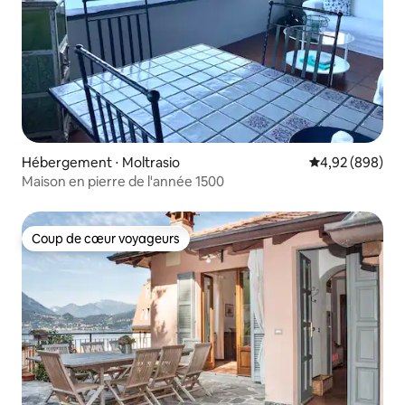
Hébergement ⋅ Moltrasio
Évaluation moy
4,92 (898)
Maison en pierre de l'année 1500
Coup de cœur voyageurs
Coup de cœur voyageurs