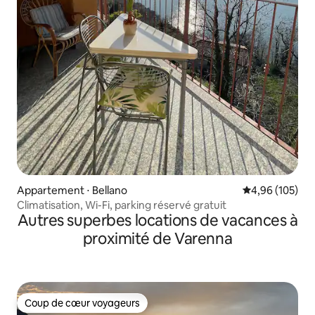
Appartement ⋅ Bellano
Évaluation moy
4,96 (105)
Climatisation, Wi-Fi, parking réservé gratuit
Autres superbes locations de vacances à
proximité de Varenna
Coup de cœur voyageurs
Coup de cœur voyageurs