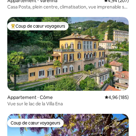
Appartement ⋅ Varenna
Évaluation moy
4,94 (207)
Casa Posta, plein centre, climatisation, vue imprenable sur
le lac
Coup de cœur voyageurs
Coups de cœur voyageurs les plus appréciés
Appartement ⋅ Côme
Évaluation moy
4,96 (185)
Vue sur le lac de la Villa Ena
Coup de cœur voyageurs
Coup de cœur voyageurs