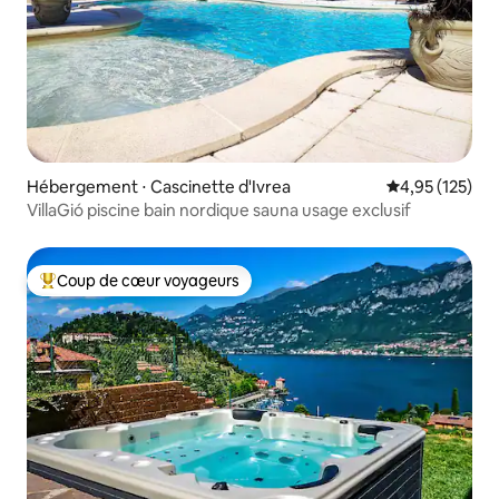
Hébergement ⋅ Cascinette d'Ivrea
Évaluation moy
4,95 (125)
VillaGió piscine bain nordique sauna usage exclusif
Coup de cœur voyageurs
Coups de cœur voyageurs les plus appréciés