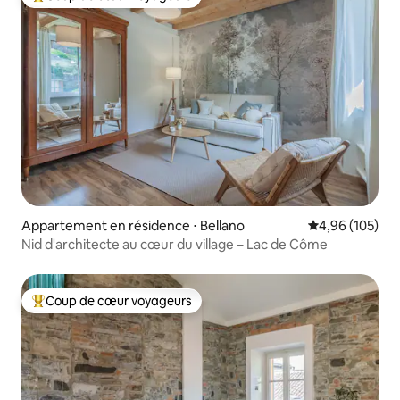
Coups de cœur voyageurs les plus appréciés
Appartement en résidence ⋅ Bellano
Évaluation moy
4,96 (105)
Nid d'architecte au cœur du village – Lac de Côme
Coup de cœur voyageurs
Coups de cœur voyageurs les plus appréciés