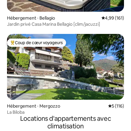
Hébergement ⋅ Bellagio
Évaluation moy
4,99 (161)
Jardin privé Casa Marina Bellagio [clim/jacuzzi]
Coup de cœur voyageurs
Coups de cœur voyageurs les plus appréciés
Hébergement ⋅ Mergozzo
Évaluation 
5 (116)
La Biloba
Locations d'appartements avec
climatisation