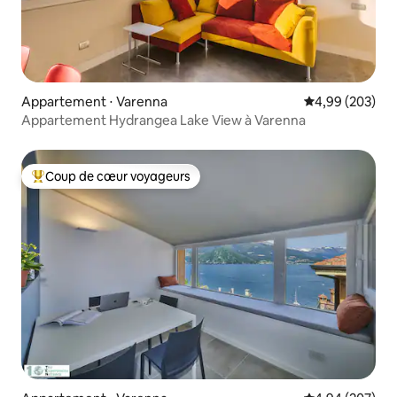
Appartement ⋅ Varenna
Évaluation moy
4,99 (203)
Appartement Hydrangea Lake View à Varenna
Coup de cœur voyageurs
Coups de cœur voyageurs les plus appréciés