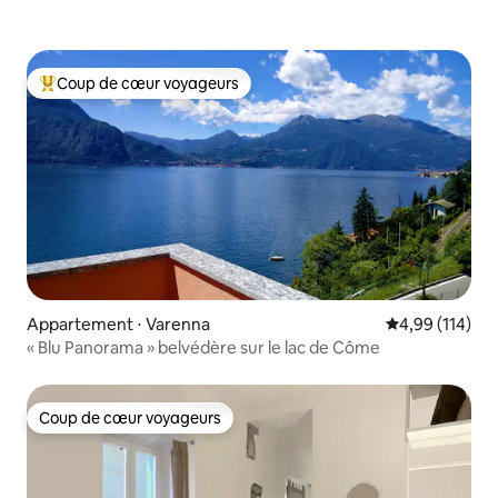
Coup de cœur voyageurs
Coups de cœur voyageurs les plus appréciés
Appartement ⋅ Varenna
Évaluation moy
4,99 (114)
« Blu Panorama » belvédère sur le lac de Côme
Coup de cœur voyageurs
Coup de cœur voyageurs