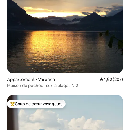
Appartement ⋅ Varenna
Évaluation moy
4,92 (207)
Maison de pêcheur sur la plage ! N.2
Coup de cœur voyageurs
Coups de cœur voyageurs les plus appréciés