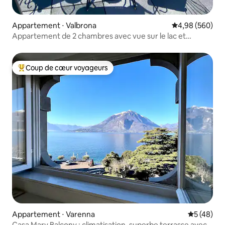
Appartement ⋅ Valbrona
Évaluation moy
4,98 (560)
Appartement de 2 chambres avec vue sur le lac et
terrasse privée
Coup de cœur voyageurs
Coups de cœur voyageurs les plus appréciés
Appartement ⋅ Varenna
Évaluation
5 (48)
Casa Mary Balcony : climatisation, superbe terrasse avec