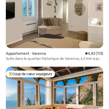
Appartement ⋅ Varenna
Évaluation moy
4,92 (113)
Suite dans le quartier historique de Varenna, à 2 min à pied
du lac de Côme
Coup de cœur voyageurs
Coups de cœur voyageurs les plus appréciés