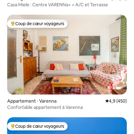
Casa Miele : Centre VARENNa+ + A/C et Terrasse
Coup de cœur voyageurs
Coups de cœur voyageurs les plus appréciés
Appartement ⋅ Varenna
Évaluation mo
4,9 (450)
Confortable appartement à Varenna
Coup de cœur voyageurs
Coups de cœur voyageurs les plus appréciés