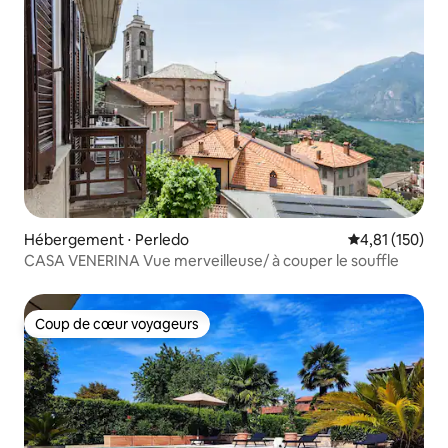
Hébergement ⋅ Perledo
Évaluation moy
4,81 (150)
CASA VENERINA Vue merveilleuse/ à couper le souffle
Coup de cœur voyageurs
Coup de cœur voyageurs