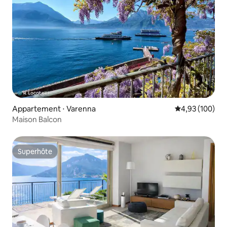
Appartement ⋅ Varenna
Évaluation moy
4,93 (100)
Maison Balcon
Superhôte
Superhôte