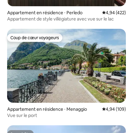
Appartement en résidence ⋅ Perledo
Évaluation moy
4,94 (422)
Appartement de style villégiature avec vue sur le lac
Coup de cœur voyageurs
Coup de cœur voyageurs
Appartement en résidence ⋅ Menaggio
Évaluation moy
4,94 (109)
Vue sur le port