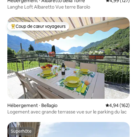
Hébergement ⋅ Albaretto della Torre
Évaluation moy
4,99 (127)
Langhe Loft Albaretto Vue terre Barolo
Coup de cœur voyageurs
Coups de cœur voyageurs les plus appréciés
Hébergement ⋅ Bellagio
Évaluation moy
4,94 (162)
Logement avec grande terrasse vue sur le parking du lac
Superhôte
Superhôte