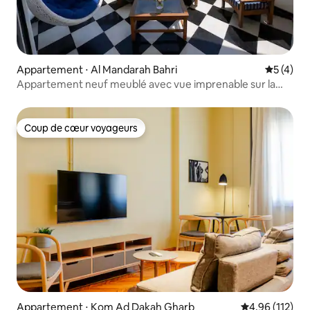
Appartement ⋅ Al Mandarah Bahri
Évaluatio
5 (4)
Appartement neuf meublé avec vue imprenable sur la
mer
Coup de cœur voyageurs
Coup de cœur voyageurs
Appartement ⋅ Kom Ad Dakah Gharb
Évaluation moy
4,96 (112)