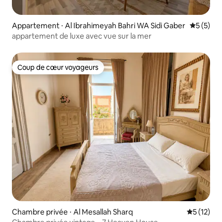
Appartement ⋅ Al Ibrahimeyah Bahri WA Sidi Gaber
Évaluatio
5 (5)
appartement de luxe avec vue sur la mer
Coup de cœur voyageurs
Coup de cœur voyageurs
Chambre privée ⋅ Al Mesallah Sharq
Évaluation
5 (12)