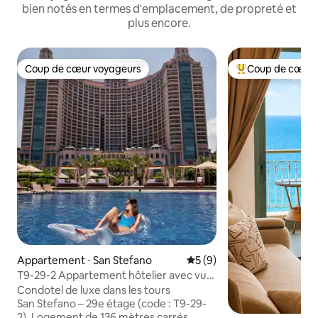
bien notés en termes d'emplacement, de propreté et
plus encore.
Coup de cœur voyageurs
Coup de cœur 
Coup de cœur voyageurs
Coups de cœur vo
Appartement ⋅ San Stefano
Évaluation moyenne sur la 
5 (9)
T9-29-2 Appartement hôtelier avec vue
sur la mer | Vue directe sur la mer
Condotel de luxe dans les tours
San Stefano – 29e étage (code : T9-29-
2). Logement de 136 mètres carrés