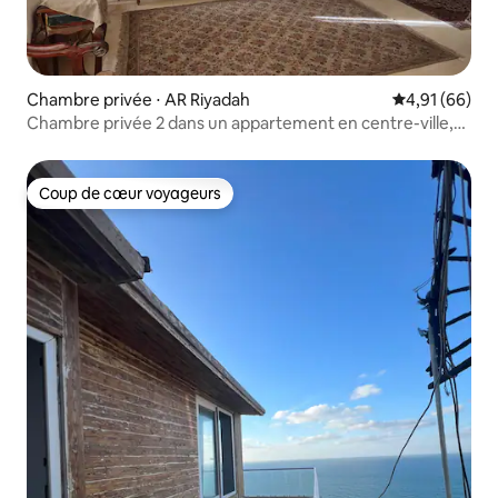
Chambre privée ⋅ AR Riyadah
Évaluation mo
4,91 (66)
Chambre privée 2 dans un appartement en centre-ville,
réservée aux femmes
Coup de cœur voyageurs
Coup de cœur voyageurs