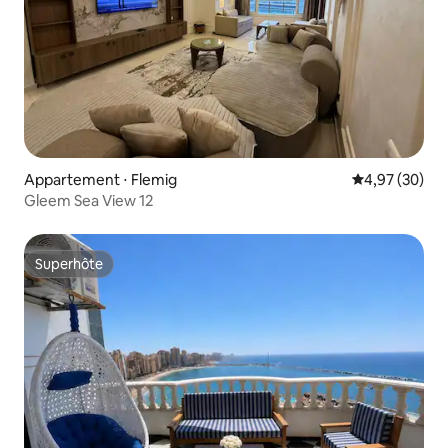
Appartement ⋅ Flemig
Évaluation mo
4,97 (30)
Gleem Sea View 12
Superhôte
Superhôte