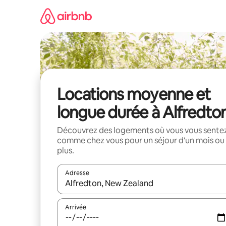
Aller
directement
au
contenu
Locations moyenne et
longue durée à Alfredto
Découvrez des logements où vous vous sente
comme chez vous pour un séjour d'un mois ou
plus.
Adresse
Lorsque les résultats s'affichent, utilisez les flèc
Arrivée