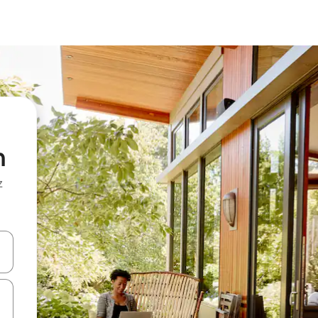
n
z
hes vers le haut et vers le bas pour les parcourir ou en appuyant et en fai