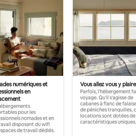
des numériques et
Vous allez vous y plaire
essionnels en
Parfois, l'hébergement fai
voyage. Qu'il s'agisse de
acement
cabanes à flanc de falais
hébergements
de péniches tranquilles, 
rtables pour les
locations sont dotées de
ssionnels nomades et en
caractéristiques uniques
ravail disposant du wifi
espaces de travail dédiés.