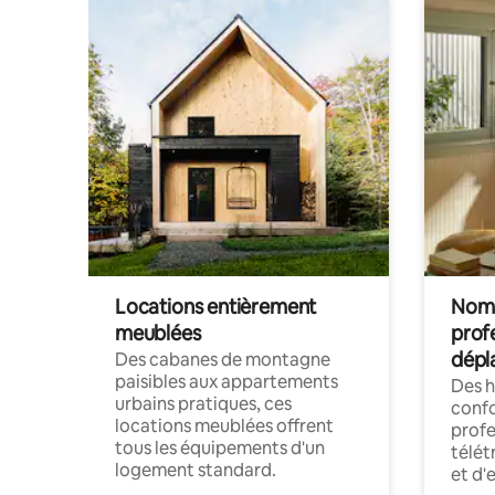
Locations entièrement
Noma
meublées
prof
dépl
Des cabanes de montagne
paisibles aux appartements
Des 
urbains pratiques, ces
confo
locations meublées offrent
profe
tous les équipements d'un
télét
logement standard.
et d'