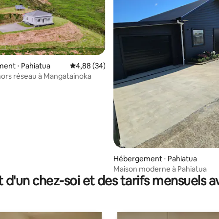
ent ⋅ Pahiatua
Évaluation moyenne sur la base de 34 commen
4,88 (34)
ors réseau à Mangatainoka
 la base de 87 commentaires : 4,92 sur 5
Hébergement ⋅ Pahiatua
Maison moderne à Pahiatua
t d'un chez-soi et des tarifs mensuels 