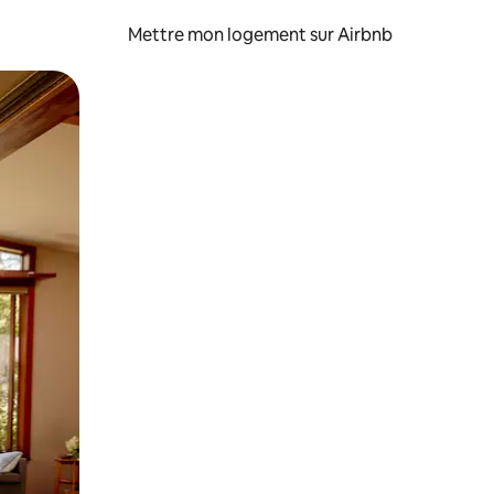
Mettre mon logement sur Airbnb
sant glisser.