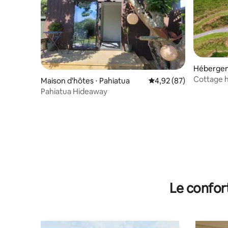
Hébergem
Cottage h
Maison d'hôtes ⋅ Pahiatua
Évaluation moyenne sur
4,92 (87)
Pahiatua Hideaway
Le confor