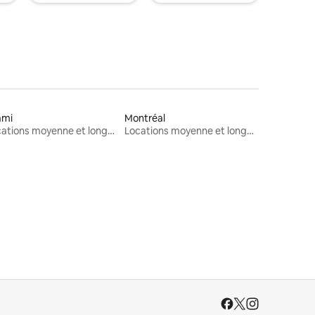
ami
Montréal
Locations moyenne et longue durée
Locations moyenne et longue durée