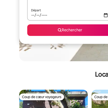
Départ
Rechercher
Loca
Coup de cœur voyageurs
Coup de
Coup de cœur voyageurs
Coup de