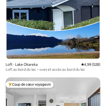
Loft ⋅ Lake Okareka
Évaluation moy
4,99 (528)
Loft au bord du lac – vues et accès au bord du lac
Coup de cœur voyageurs
Coups de cœur voyageurs les plus appréciés