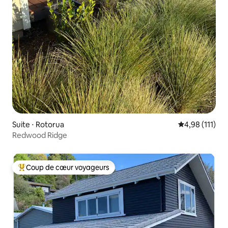
Suite ⋅ Rotorua
Évaluation moy
4,98 (111)
Redwood Ridge
Coup de cœur voyageurs
Coups de cœur voyageurs les plus appréciés