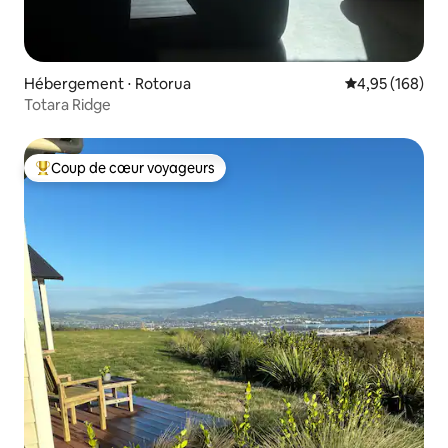
Hébergement ⋅ Rotorua
Évaluation moy
4,95 (168)
Totara Ridge
Coup de cœur voyageurs
Coups de cœur voyageurs les plus appréciés