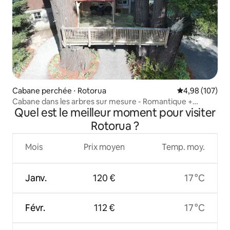
Cabane perchée ⋅ Rotorua
Évaluation moy
4,98 (107)
Cabane dans les arbres sur mesure - Romantique +
Quel est le meilleur moment pour visiter
Chaleureuse + Confortable
Rotorua ?
Mois
Prix moyen
Temp. moy.
Janv.
120 €
17 °C
Févr.
112 €
17 °C