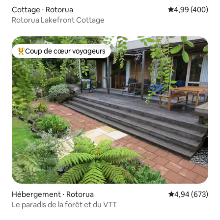
Cottage ⋅ Rotorua
Évaluation moy
4,99 (400)
Rotorua Lakefront Cottage
Coup de cœur voyageurs
Coups de cœur voyageurs les plus appréciés
Hébergement ⋅ Rotorua
Évaluation moy
4,94 (673)
Le paradis de la forêt et du VTT