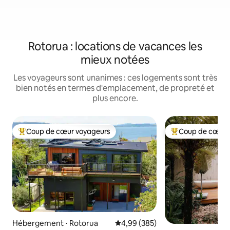
Rotorua : locations de vacances les
mieux notées
Les voyageurs sont unanimes : ces logements sont très
bien notés en termes d'emplacement, de propreté et
plus encore.
Coup de cœur voyageurs
Coup de cœur 
Coups de cœur voyageurs les plus appréciés
Coups de cœur vo
Hébergement ⋅ Rotorua
Évaluation moyenne sur la base 
4,99 (385)