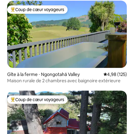
Coup de cœur voyageurs
Coups de cœur voyageurs les plus appréciés
Gîte à la ferme ⋅ Ngongotahā Valley
Évaluation moy
4,98 (125)
Maison rurale de 2 chambres avec baignoire extérieure
Coup de cœur voyageurs
Coups de cœur voyageurs les plus appréciés