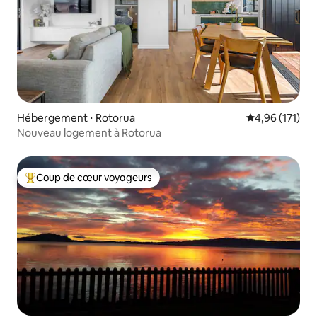
Hébergement ⋅ Rotorua
Évaluation moy
4,96 (171)
Nouveau logement à Rotorua
Coup de cœur voyageurs
Coups de cœur voyageurs les plus appréciés