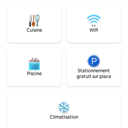
des baleines, la r
charisme de son histoire au confort, au
plongée sous-marin
raffinement et à la commodité du XXIe
les sites géologiqu
siècle. Avec un décor audacieux,
Heroismo, classée
fusionnant des éléments contemporains
mondial de l'UNE
et classiques, tous les espaces, du
Cuisine
Wifi
penthouse aux suites en passant par le
jardin intérieur, ont été conçus pour
garantir confort, sérénité et plaisir à ses
occupants, généralement des familles,
qui peuvent trouver ici une maison loin
de chez eux. La paix intérieure de ses
coins est à quelques pas de l'agitation de
la ville historique ou de la contemplation
Stationnement
Piscine
de la mer et de la baie d'Angra, compte
gratuit sur place
tenu de son emplacement bien
aménagé. Son histoire remonte aux
années 1400, la restauration a révélé et
conservé la pierre d'origine à l'intérieur
comme à l'extérieur. Vous serez accueilli
dans un charmant espace de réception
et aurez accès à votre suite privée.
Climatisation
Spacieuse, moderne et un trésor
architectural, cette suite dispose de