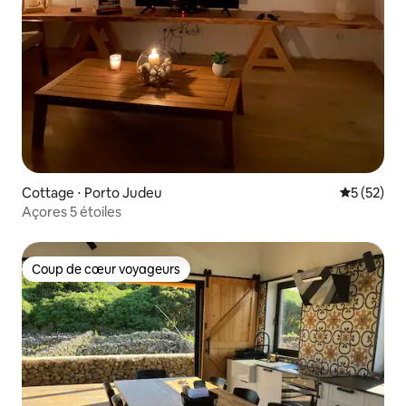
Cottage ⋅ Porto Judeu
Évaluation
5 (52)
Açores 5 étoiles
Coup de cœur voyageurs
Coup de cœur voyageurs