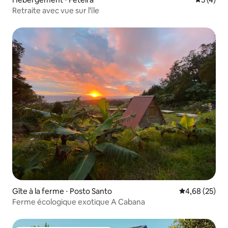
Retraite avec vue sur l'île
Gîte à la ferme ⋅ Posto Santo
Évaluation mo
4,68 (25)
Ferme écologique exotique A Cabana