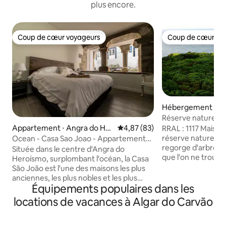
plus encore.
Coup de cœur voyageurs
Coup de cœur vo
Coup de cœur voyageurs
Coup de cœur vo
Hébergement ⋅ A
Réserve naturelle
sur l'océan RRAL11
Appartement ⋅ Angra do Her
Évaluation moyenne sur la base
4,87 (83)
RRAL : 1117 Maison
oísmo
réserve naturelle
Ocean - Casa Sao Joao - Appartements
regorge d'arbres
touristiques 4 étoiles
Située dans le centre d'Angra do
que l'on ne trouve
Heroísmo, surplombant l'océan, la Casa
d'oiseaux protégés
São João est l'une des maisons les plus
Shearwater, avec 
anciennes, les plus nobles et les plus
juste avant le lever
Équipements populaires dans les
emblématiques de la ville. Récemment
coucher du soleil 
restauré, ce joyau architectural du milieu
locations de vacances à Algar do Carvão
mars et octobre. P
du XIXe siècle, accentué par des pierres,
naturelle dans le vi
des arches et des colonnes d'origine,
proximité compren
allie le charme romantique et le