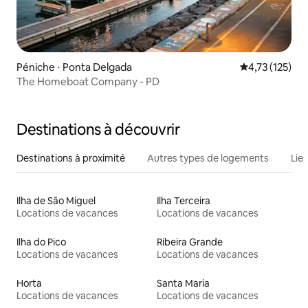
Péniche ⋅ Ponta Delgada
Évaluation moy
4,73 (125)
The Homeboat Company - PD
Destinations à découvrir
Destinations à proximité
Autres types de logements
Lie
Ilha de São Miguel
Ilha Terceira
Locations de vacances
Locations de vacances
Ilha do Pico
Ribeira Grande
Locations de vacances
Locations de vacances
Horta
Santa Maria
Locations de vacances
Locations de vacances