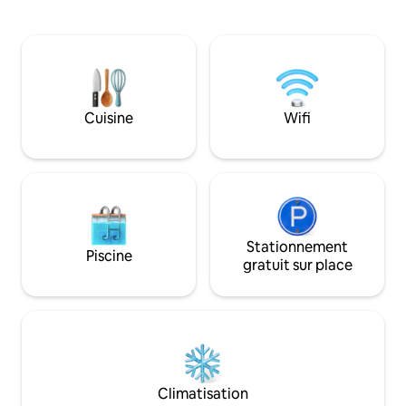
le barbecue. À ci
vieux pont au-dessus et descendez un
et à dix minutes d
court sentier rustique ; en bas, la
Delgada, la maison
propriété s'ouvre. Deux villages et un
excellent emplac
petit marché se trouvent à une centaine
toute l'île. En outr
de mètres derrière, vous rappelant que
50 mètres et le s
la civilisation est toujours là, mais ici, vous
Continente à seul
êtes dans votre propre monde.
Cuisine
Wifi
voiture.
Stationnement
Piscine
gratuit sur place
Climatisation