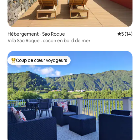
Hébergement ⋅ Sao Roque
Évaluation
5 (14)
Villa São Roque : cocon en bord de mer
Coup de cœur voyageurs
Coups de cœur voyageurs les plus appréciés