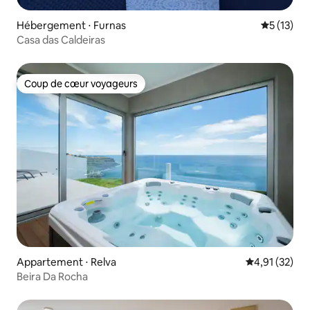
Hébergement ⋅ Furnas
Évaluation
5 (13)
Casa das Caldeiras
Coup de cœur voyageurs
Coup de cœur voyageurs
Appartement ⋅ Relva
Évaluation mo
4,91 (32)
Beira Da Rocha