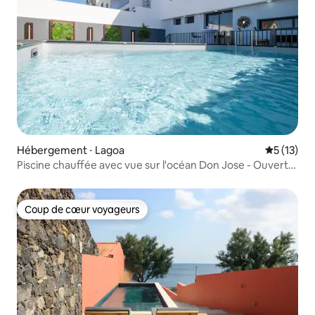
Hébergement ⋅ Lagoa
Évaluation
5 (13)
Piscine chauffée avec vue sur l'océan Don Jose - Ouverte
toute l'année !
Coup de cœur voyageurs
Coup de cœur voyageurs