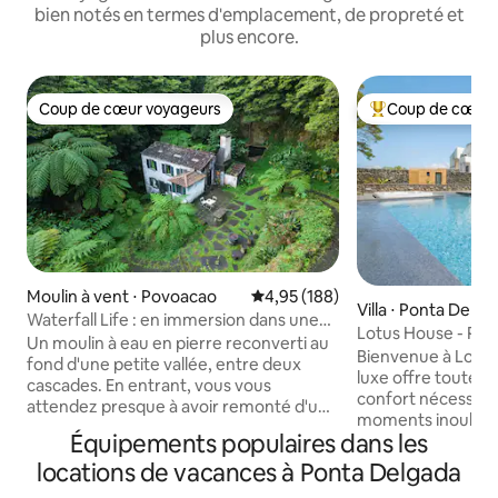
bien notés en termes d'emplacement, de propreté et
plus encore.
Coup de cœur voyageurs
Coup de cœur 
Coup de cœur voyageurs
Coups de cœur vo
Moulin à vent ⋅ Povoacao
Évaluation moyenne sur la base 
4,95 (188)
Villa ⋅ Ponta Delga
Waterfall Life : en immersion dans une
Lotus House - Pisc
nature isolée
Un moulin à eau en pierre reconverti au
près de la plage
Bienvenue à Lotus 
fond d'une petite vallée, entre deux
luxe offre toutes 
cascades. En entrant, vous vous
confort nécessair
attendez presque à avoir remonté d'un
moments inoubliab
siècle. Le son ne s'arrête pas : il vous suit
Équipements populaires dans les
entre amis. Dans l
pendant votre sommeil et c'est la
vous dans notre p
locations de vacances à Ponta Delgada
première chose que vous entendez le
notre jacuzzi, ou 
matin. Vous laissez la voiture sur un