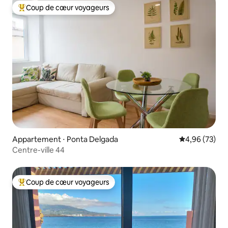
Coup de cœur voyageurs
Coups de cœur voyageurs les plus appréciés
Appartement ⋅ Ponta Delgada
Évaluation mo
4,96 (73)
Centre-ville 44
Coup de cœur voyageurs
Coups de cœur voyageurs les plus appréciés