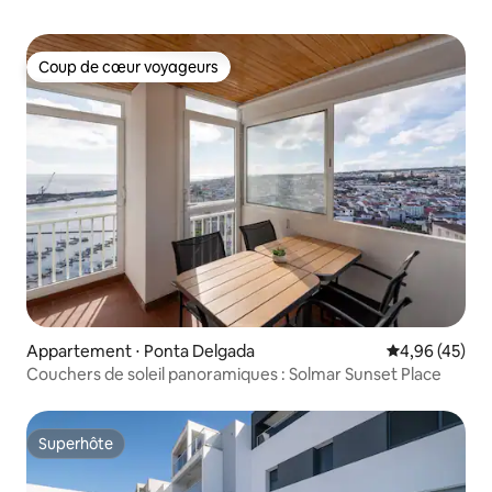
Coup de cœur voyageurs
Coup de cœur voyageurs
Appartement ⋅ Ponta Delgada
Évaluation mo
4,96 (45)
Couchers de soleil panoramiques : Solmar Sunset Place
Superhôte
Superhôte