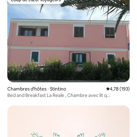
Coup de cœur voyageurs
Chambres d'hôtes ⋅ Stintino
Évaluation moy
4,78 (193)
Bed and Breakfast La Reale , Chambre avec lit q...