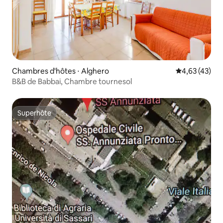
Chambres d'hôtes ⋅ Alghero
Évaluation mo
4,63 (43)
B&B de Babbai, Chambre tournesol
Superhôte
Superhôte