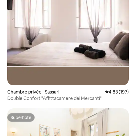
Chambre privée ⋅ Sassari
Évaluation moy
4,83 (197)
Double Confort "Affittacamere dei Mercanti"
Superhôte
Superhôte