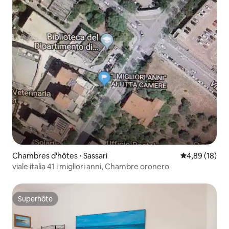
Chambres d'hôtes ⋅ Sassari
Évaluation mo
4,89 (18)
viale italia 41 i migliori anni, Chambre oronero
Superhôte
Superhôte