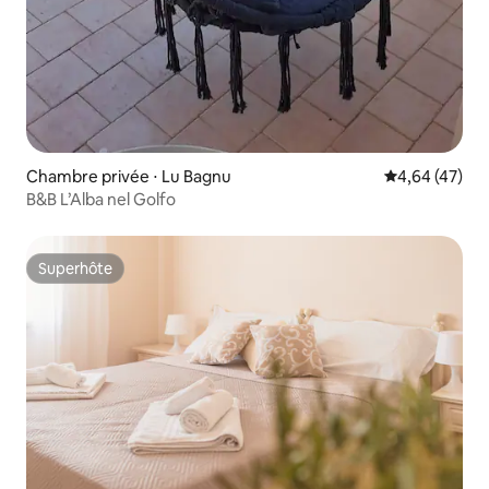
Chambre privée ⋅ Lu Bagnu
Évaluation mo
4,64 (47)
B&B L’Alba nel Golfo
Superhôte
Superhôte