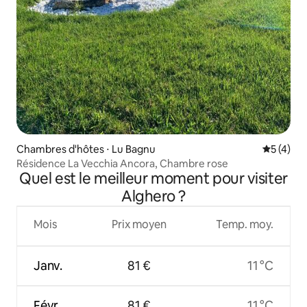
Chambres d'hôtes ⋅ Lu Bagnu
Évaluatio
5 (4)
Résidence La Vecchia Ancora, Chambre rose
Quel est le meilleur moment pour visiter
Alghero ?
Mois
Prix moyen
Temp. moy.
Janv.
81 €
11 °C
Févr.
81 €
11 °C