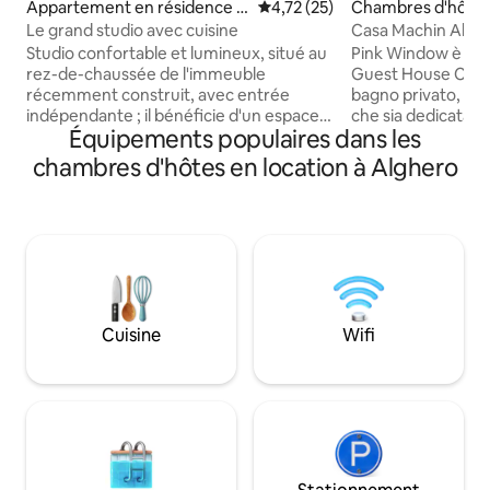
Appartement en résidence ⋅
Évaluation moyenne sur la base
4,72 (25)
Chambres d'hôtes 
Uri
o
Le grand studio avec cuisine
Casa Machin Algh
Studio confortable et lumineux, situé au
Pink Window è una
rez-de-chaussée de l'immeuble
Guest House Casa 
récemment construit, avec entrée
bagno privato, di p
indépendante ; il bénéficie d'un espace
che sia dedicata ad
Équipements populaires dans les
extérieur privatif. Il est situé dans une
ed è indicata per 
position stratégique entre les plages
d'appoggio al cen
chambres d'hôtes en location à Alghero
d'Alghero, de Bosa et de Stintino, le port,
singola con letto a
l'aéroport et la jolie ville de Sassari.
mezza) dotata di b
L'établissement est situé à quelques pas
bagno sostituita 
d'épiceries, de bars, de pizzerias, d'une
Presente l'aria con
pharmacie et d'un arrêt de bus. Vous
altamente perform
bénéficierez de la propreté, de
insonorizzate da 
l'hospitalité et de tout le confort
con scurini da buio
nécessaire.
Cuisine
Wifi