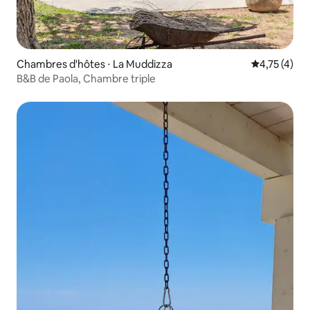
Chambres d'hôtes ⋅ La Muddizza
Évaluation m
4,75 (4)
B&B de Paola, Chambre triple