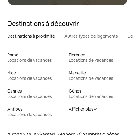
Destinations à découvrir
Destinations à proximité
Autres types de logements
Lie
Rome
Florence
Locations de vacances
Locations de vacances
Nice
Marseille
Locations de vacances
Locations de vacances
Cannes
Gênes
Locations de vacances
Locations de vacances
Antibes
Afficher plus
Locations de vacances
Airbnb
Italie
Sassari
Alghero
Chambres d'hôtes