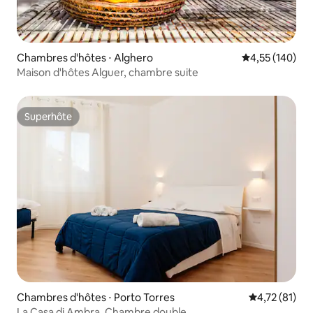
Chambres d'hôtes ⋅ Alghero
Évaluation moy
4,55 (140)
Maison d'hôtes Alguer, chambre suite
Superhôte
Superhôte
Chambres d'hôtes ⋅ Porto Torres
Évaluation mo
4,72 (81)
La Casa di Ambra, Chambre double