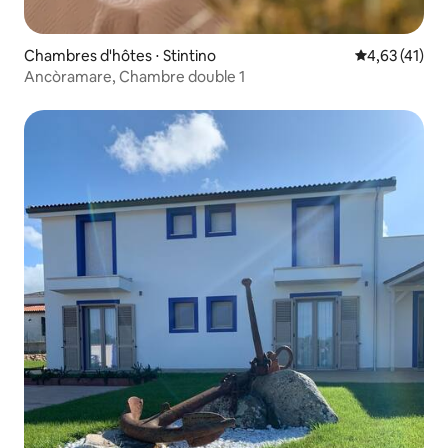
Chambres d'hôtes ⋅ Stintino
Évaluation mo
4,63 (41)
Ancòramare, Chambre double 1