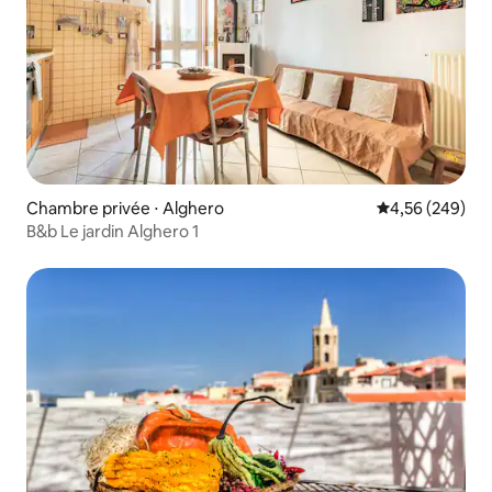
Chambre privée ⋅ Alghero
Évaluation moy
4,56 (249)
B&b Le jardin Alghero 1