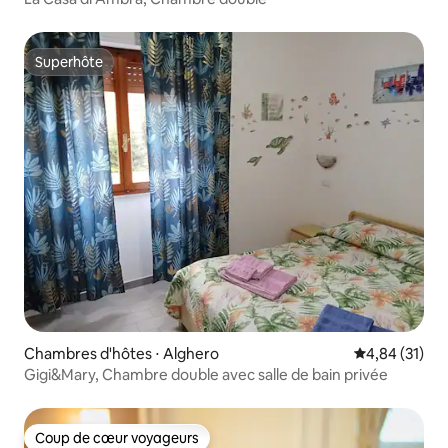
Superhôte
Superhôte
Chambres d'hôtes ⋅ Alghero
Évaluation mo
4,84 (31)
Gigi&Mary, Chambre double avec salle de bain privée
Coup de cœur voyageurs
Coup de cœur voyageurs