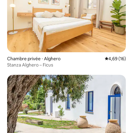
Chambre privée ⋅ Alghero
Évaluation mo
4,69 (16)
Stanza Alghero – Ficus