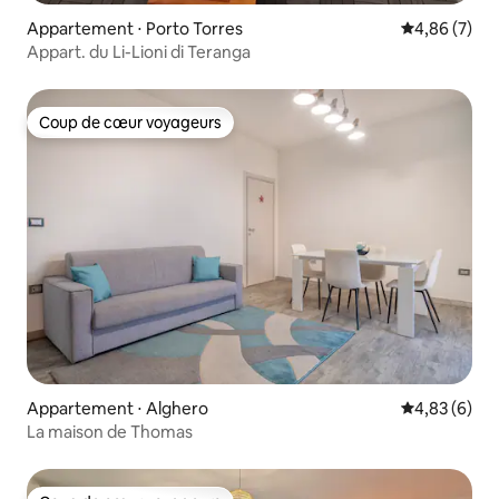
Appartement ⋅ Porto Torres
Évaluation m
4,86 (7)
Appart. du Li-Lioni di Teranga
Coup de cœur voyageurs
Coup de cœur voyageurs
Appartement ⋅ Alghero
Évaluation m
4,83 (6)
La maison de Thomas