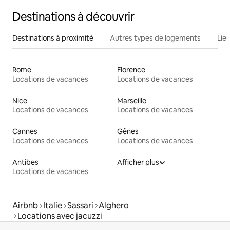
Destinations à découvrir
Destinations à proximité
Autres types de logements
Lie
Rome
Florence
Locations de vacances
Locations de vacances
Nice
Marseille
Locations de vacances
Locations de vacances
Cannes
Gênes
Locations de vacances
Locations de vacances
Antibes
Afficher plus
Locations de vacances
Airbnb
Italie
Sassari
Alghero
Locations avec jacuzzi