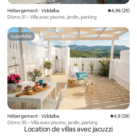
Hébergement ⋅ Viddalba
Évaluation mo
4,96 (25)
Dòmo 31 – Villa avec piscine, jardin, parking
Superhôte
Superhôte
Hébergement ⋅ Viddalba
Évaluation m
4,9 (29)
Dòmo 30 – Villa avec piscine, jardin, parking
Location de villas avec jacuzzi