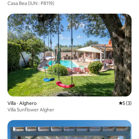
Casa Bea (IUN : P8119)
Villa ⋅ Alghero
Évaluatio
5 (3)
Villa Sunflower Algher