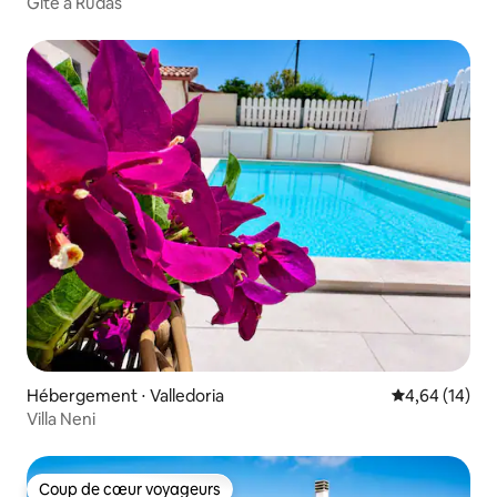
Gite à Rudas
Hébergement ⋅ Valledoria
Évaluation mo
4,64 (14)
Villa Neni
Coup de cœur voyageurs