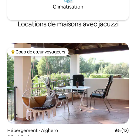
Climatisation
Locations de maisons avec jacuzzi
Coup de cœur voyageurs
Coups de cœur voyageurs les plus appréciés
Hébergement ⋅ Alghero
Évaluation
5 (12)