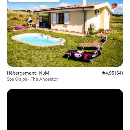
Coup de cœur voyageurs
Hébergement ⋅ Nulvi
Évaluation mo
4,95 (64)
Sos Giajos - The Ancestor