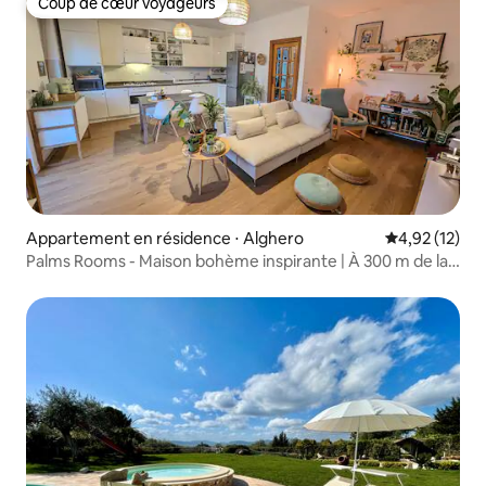
Coup de cœur voyageurs
Coup de cœur voyageurs
Appartement en résidence ⋅ Alghero
Évaluation mo
4,92 (12)
Palms Rooms - Maison bohème inspirante | À 300 m de la
plage