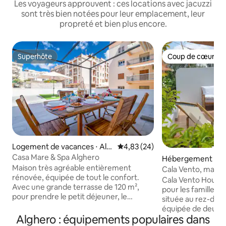
Les voyageurs approuvent : ces locations avec jacuzzi
sont très bien notées pour leur emplacement, leur
propreté et bien plus encore.
Superhôte
Coup de cœur vo
Superhôte
Coup de cœur vo
Logement de vacances ⋅ Alg
Évaluation moyenne sur la base
4,83 (24)
hero
Casa Mare & Spa Alghero
Hébergement ⋅ A
Maison très agréable entièrement
Cala Vento, maiso
rénovée, équipée de tout le confort.
pas de la mer
Cala Vento House e
Avec une grande terrasse de 120 m²,
pour les familles a
pour prendre le petit déjeuner, le
située au rez-de-
déjeuner et le dîner, où vous pourrez
équipée de deux v
vous détendre en prenant un apéritif, il y
Alghero : équipements populaires dans
disposées l'une à c
a un solarium et aussi une piscine avec