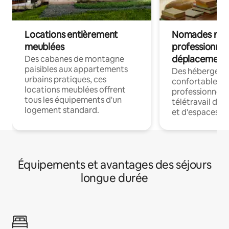
Locations entièrement
Nomades num
meublées
professionnel
déplacement
Des cabanes de montagne
paisibles aux appartements
Des hébergem
urbains pratiques, ces
confortables p
locations meublées offrent
professionnels
tous les équipements d'un
télétravail dis
logement standard.
et d'espaces de
Équipements et avantages des séjours
longue durée