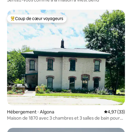
Coup de cœur voyageurs
Coups de cœur voyageurs les plus appréciés
Hébergement ⋅ Algona
Évaluation mo
4,97 (33)
Maison de 1870 avec 3 chambres et 3 salles de bain pour
une escapade ou des événements