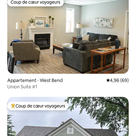
Coup de cœur voyageurs
Coup de cœur voyageurs
Appartement ⋅ West Bend
Évaluation mo
4,96 (69)
Union Suite #1
Coup de cœur voyageurs
Coups de cœur voyageurs les plus appréciés