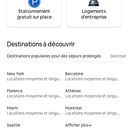
Stationnement
Logements
gratuit sur place
d'entreprise
Destinations à découvrir
Destinations populaires pour des séjours prolongés
Destinati
New York
Barcelone
Locations moyenne et longue durée
Locations moyenne et longue durée
Florence
Athènes
Locations moyenne et longue durée
Locations moyenne et longue durée
Miami
Montréal
Locations moyenne et longue durée
Locations moyenne et longue durée
Seattle
Afficher plus