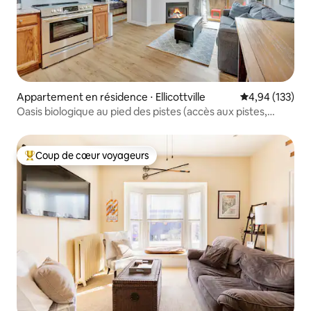
Appartement en résidence ⋅ Ellicottville
Évaluation moy
4,94 (133)
Oasis biologique au pied des pistes (accès aux pistes,
climatisation)
Coup de cœur voyageurs
Coups de cœur voyageurs les plus appréciés