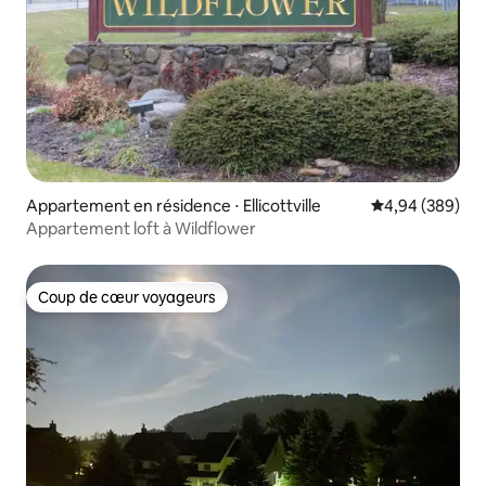
Appartement en résidence ⋅ Ellicottville
Évaluation moy
4,94 (389)
Appartement loft à Wildflower
Coup de cœur voyageurs
Coup de cœur voyageurs