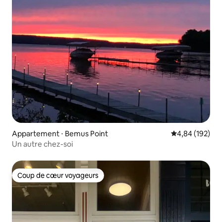
Appartement ⋅ Bemus Point
Évaluation moy
4,84 (192)
Un autre chez-soi
Coup de cœur voyageurs
Coup de cœur voyageurs