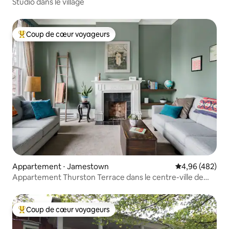
Studio dans le village
Coup de cœur voyageurs
Coups de cœur voyageurs les plus appréciés
Appartement ⋅ Jamestown
Évaluation moy
4,96 (482)
Appartement Thurston Terrace dans le centre-ville de
Jamestown
Coup de cœur voyageurs
Coups de cœur voyageurs les plus appréciés