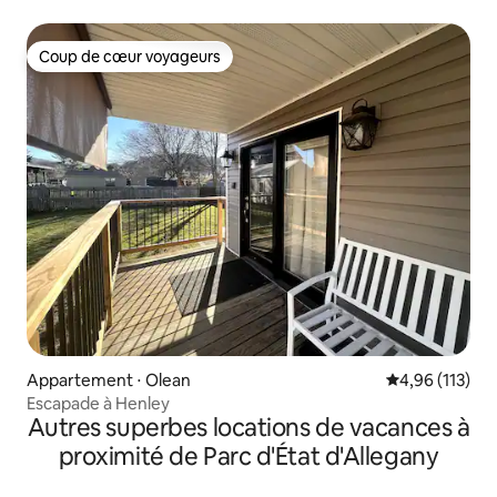
Coup de cœur voyageurs
Coup de cœur voyageurs
Appartement ⋅ Olean
Évaluation moy
4,96 (113)
Escapade à Henley
Autres superbes locations de vacances à
proximité de Parc d'État d'Allegany