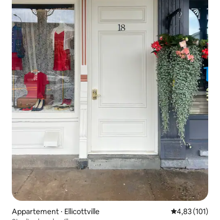
Appartement ⋅ Ellicottville
Évaluation moy
4,83 (101)