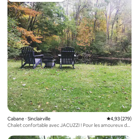
Coup de cœur voyageurs
Cabane ⋅ Sinclairville
Évaluation moy
4,93 (279)
Chalet confortable avec JACUZZI ! Pour les amoureux de
la nature !