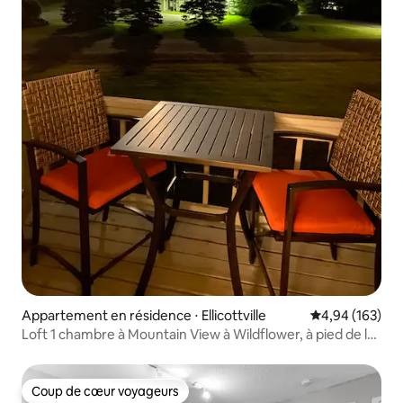
Appartement en résidence ⋅ Ellicottville
Évaluation moy
4,94 (163)
Loft 1 chambre à Mountain View à Wildflower, à pied de la
ville
Coup de cœur voyageurs
Coup de cœur voyageurs