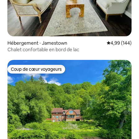
Hébergement ⋅ Jamestown
Évaluation moy
4,99 (144)
Chalet confortable en bord de lac
Coup de cœur voyageurs
Coup de cœur voyageurs