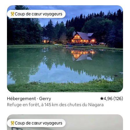
Jacuzzi - Foyer
Coup de cœur voyageurs
Coups de cœur voyageurs les plus appréciés
Hébergement ⋅ Gerry
Évaluation moy
4,96 (126)
Refuge en forêt, à 145 km des chutes du Niagara
Coup de cœur voyageurs
Coups de cœur voyageurs les plus appréciés