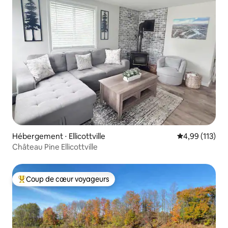
Hébergement ⋅ Ellicottville
Évaluation moy
4,99 (113)
Château Pine Ellicottville
Coup de cœur voyageurs
Coups de cœur voyageurs les plus appréciés