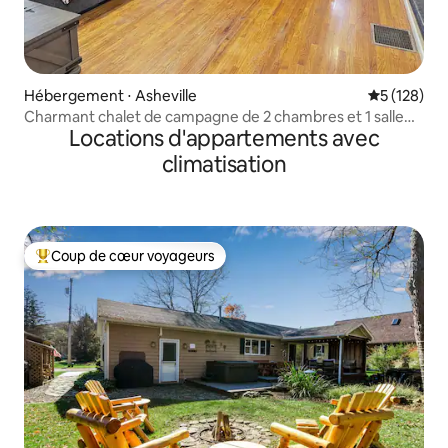
Hébergement ⋅ Asheville
Évaluation 
5 (128)
Charmant chalet de campagne de 2 chambres et 1 salle
Locations d'appartements avec
de bain sur 5 acres
climatisation
Coup de cœur voyageurs
Coups de cœur voyageurs les plus appréciés