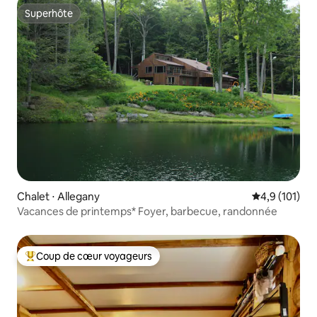
Superhôte
Superhôte
Chalet ⋅ Allegany
Évaluation mo
4,9 (101)
Vacances de printemps* Foyer, barbecue, randonnée
Coup de cœur voyageurs
Coups de cœur voyageurs les plus appréciés