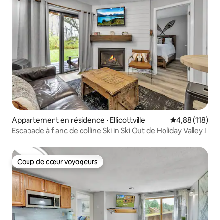
Appartement en résidence ⋅ Ellicottville
Évaluation moy
4,88 (118)
Escapade à flanc de colline Ski in Ski Out de Holiday Valley !
Coup de cœur voyageurs
Coup de cœur voyageurs