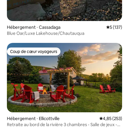
Hébergement ⋅ Cassadaga
Évaluation 
5 (137)
Blue Oar/Luxe Lakehouse/Chautauqua
Coup de cœur voyageurs
Coup de cœur voyageurs
Hébergement ⋅ Ellicottville
Évaluation moy
4,85 (253)
Retraite au bord de la rivière 3 chambres - Salle de jeux -