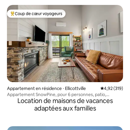
Coup de cœur voyageurs
Coups de cœur voyageurs les plus appréciés
Appartement en résidence ⋅ Ellicottville
Évaluation moy
4,92 (319)
Appartement SnowPine, pour 6 personnes, patio,
Location de maisons de vacances
climatisation
adaptées aux familles