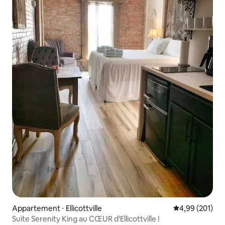
Appartement ⋅ Ellicottville
Évaluation moy
4,99 (201)
Suite Serenity King au CŒUR d'Ellicottville !