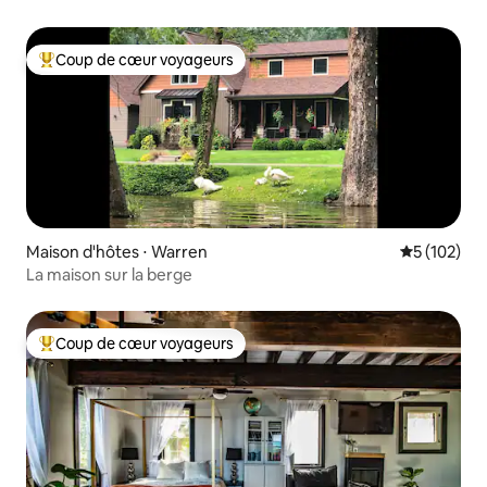
Coup de cœur voyageurs
Coups de cœur voyageurs les plus appréciés
Maison d'hôtes ⋅ Warren
Évaluation 
5 (102)
La maison sur la berge
Coup de cœur voyageurs
Coups de cœur voyageurs les plus appréciés