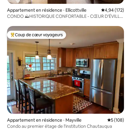
Appartement en résidence ⋅ Ellicottville
Évaluation moy
4,94 (172)
CONDO ⛰HISTORIQUE CONFORTABLE - CŒUR D'ÉVILLE,
SELF CKIN⛰
Coup de cœur voyageurs
Coups de cœur voyageurs les plus appréciés
Appartement en résidence ⋅ Mayville
Évaluation 
5 (108)
Condo au premier étage de l'institution Chautauqua