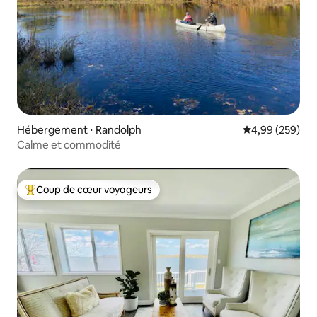
Hébergement ⋅ Randolph
Évaluation moy
4,99 (259)
Calme et commodité
Coup de cœur voyageurs
Coups de cœur voyageurs les plus appréciés