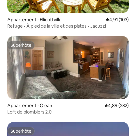
Appartement ⋅ Ellicottville
Évaluation moy
4,91 (103)
Refuge • À pied de la ville et des pistes • Jacuzzi
Superhôte
Superhôte
Appartement ⋅ Olean
Évaluation moy
4,89 (232)
Loft de plombiers 2.0
Superhôte
Superhôte