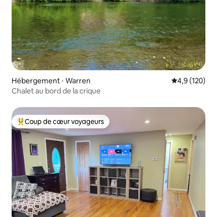
Hébergement ⋅ Warren
Évaluation mo
4,9 (120)
Chalet au bord de la crique
Coup de cœur voyageurs
Coups de cœur voyageurs les plus appréciés