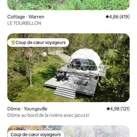
Cottage ⋅ Warren
Évaluation moy
4,86 (419)
LE TOURBILLON
Coup de cœur voyageurs
Coups de cœur voyageurs les plus appréciés
Dôme ⋅ Youngsville
Évaluation moy
4,98 (121)
Dôme au bord de la rivière avec jacuzzi
Coup de cœur voyageurs