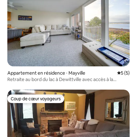
Appartement en résidence ⋅ Mayville
Évaluatio
5 (5)
Retraite au bord du lac à Dewittville avec accès à la
piscine !
Coup de cœur voyageurs
Coup de cœur voyageurs