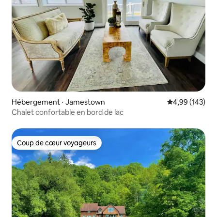
Hébergement ⋅ Jamestown
Évaluation moy
4,99 (143)
Chalet confortable en bord de lac
Coup de cœur voyageurs
Coup de cœur voyageurs