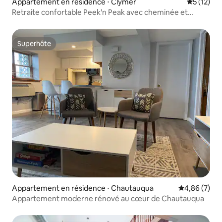
Appartement en résidence ⋅ Clymer
Évaluation
5 (12)
Retraite confortable Peek'n Peak avec cheminée et
balcon
Superhôte
Superhôte
Appartement en résidence ⋅ Chautauqua
Évaluation m
4,86 (7)
Appartement moderne rénové au cœur de Chautauqua