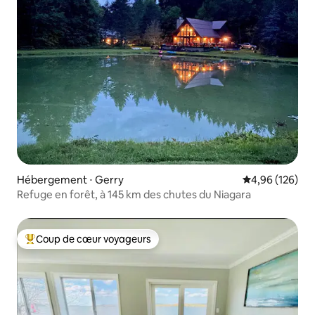
Hébergement ⋅ Gerry
Évaluation moy
4,96 (126)
Refuge en forêt, à 145 km des chutes du Niagara
Coup de cœur voyageurs
Coups de cœur voyageurs les plus appréciés