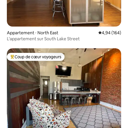
Appartement ⋅ North East
Évaluation moy
4,94 (164)
L'appartement sur South Lake Street
Coup de cœur voyageurs
Coups de cœur voyageurs les plus appréciés