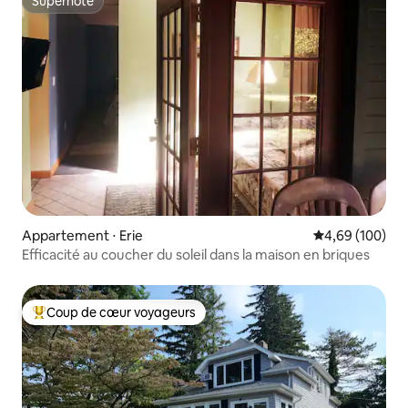
Superhôte
Superhôte
Appartement ⋅ Erie
Évaluation moy
4,69 (100)
Efficacité au coucher du soleil dans la maison en briques
Coup de cœur voyageurs
Coups de cœur voyageurs les plus appréciés