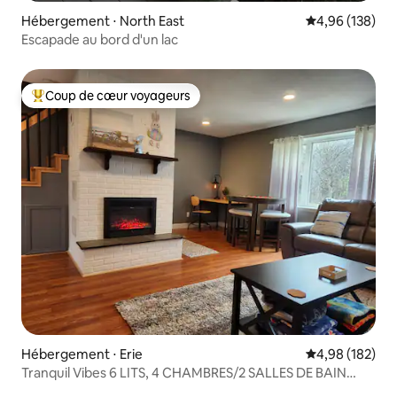
Hébergement ⋅ North East
Évaluation moy
4,96 (138)
Escapade au bord d'un lac
Coup de cœur voyageurs
Coups de cœur voyageurs les plus appréciés
Hébergement ⋅ Erie
Évaluation moy
4,98 (182)
Tranquil Vibes 6 LITS, 4 CHAMBRES/2 SALLES DE BAIN
Emplacement idéal !