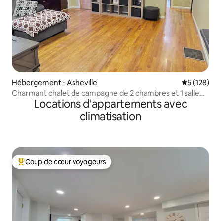
Hébergement ⋅ Asheville
Évaluation 
5 (128)
Charmant chalet de campagne de 2 chambres et 1 salle
Locations d'appartements avec
de bain sur 5 acres
climatisation
Coup de cœur voyageurs
Coups de cœur voyageurs les plus appréciés