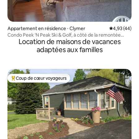
Appartement en résidence ⋅ Clymer
Évaluation mo
4,93 (44)
Condo Peek 'N Peak Ski & Golf, à côté de la remontée
Location de maisons de vacances
mécanique 8
adaptées aux familles
Coup de cœur voyageurs
Coups de cœur voyageurs les plus appréciés