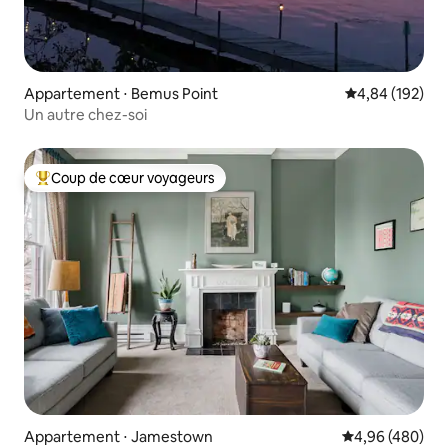
Appartement ⋅ Bemus Point
Évaluation moy
4,84 (192)
Un autre chez-soi
Coup de cœur voyageurs
Coups de cœur voyageurs les plus appréciés
Appartement ⋅ Jamestown
Évaluation moy
4,96 (480)