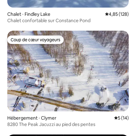
Chalet ⋅ Findley Lake
Évaluation moy
4,85 (128)
Chalet confortable sur Constance Pond
Coup de cœur voyageurs
Coup de cœur voyageurs
Hébergement ⋅ Clymer
Évaluation
5 (14)
8280 The Peak Jacuzzi au pied des pentes