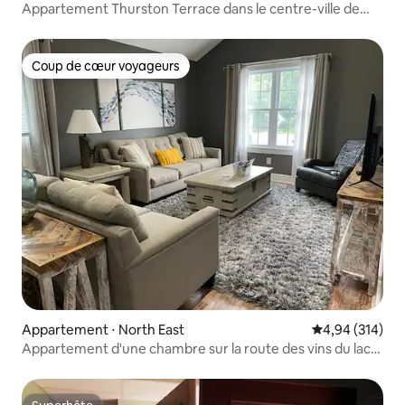
Appartement Thurston Terrace dans le centre-ville de
Jamestown
Coup de cœur voyageurs
Coup de cœur voyageurs
Appartement ⋅ North East
Évaluation moy
4,94 (314)
Appartement d'une chambre sur la route des vins du lac
Érié