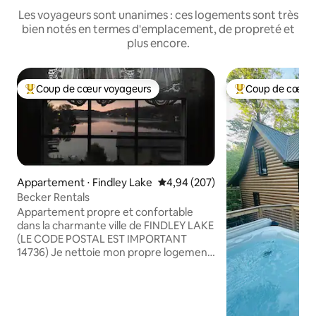
Les voyageurs sont unanimes : ces logements sont très
bien notés en termes d'emplacement, de propreté et
plus encore.
Coup de cœur voyageurs
Coup de cœur 
Coups de cœur voyageurs les plus appréciés
Coups de cœur vo
Appartement ⋅ Findley Lake
Évaluation moyenne sur la base 
4,94 (207)
Becker Rentals
Appartement propre et confortable
dans la charmante ville de FINDLEY LAKE
(LE CODE POSTAL EST IMPORTANT
14736) Je nettoie mon propre logement
avec de l'EAU DE JAVEL, j'utilise un
PURIFICATEUR D'AIR entre chaque
voyageur. Entrée privée, à un
appartement À L'ÉTAGE. 4 voyageurs