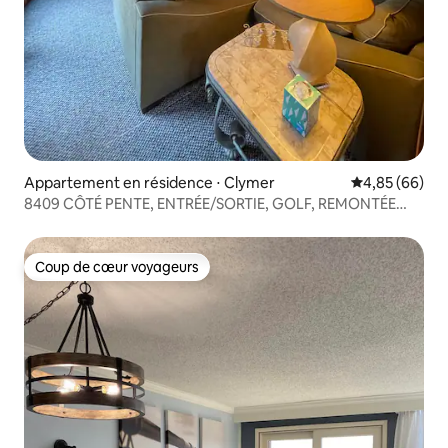
Appartement en résidence ⋅ Clymer
Évaluation mo
4,85 (66)
8409 CÔTÉ PENTE, ENTRÉE/SORTIE, GOLF, REMONTÉE
MÉCANIQUE 8, FOYER EXTÉRIEUR
Coup de cœur voyageurs
Coup de cœur voyageurs