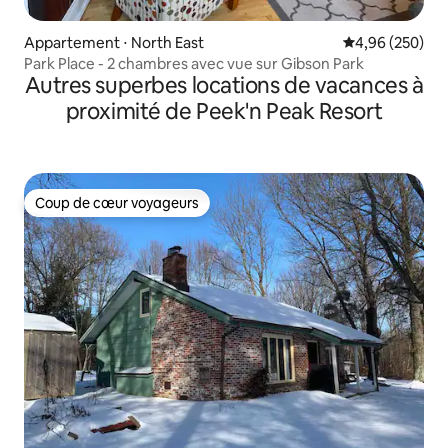
Appartement ⋅ North East
Évaluation moy
4,96 (250)
Park Place - 2 chambres avec vue sur Gibson Park
Autres superbes locations de vacances à
proximité de Peek'n Peak Resort
Coup de cœur voyageurs
Coup de cœur voyageurs