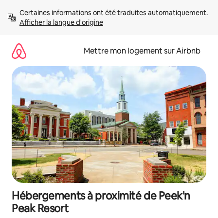
Aller
Certaines informations ont été traduites automatiquement. 
directement
Afficher la langue d'origine
au
contenu
Mettre mon logement sur Airbnb
Hébergements à proximité de Peek'n
Peak Resort