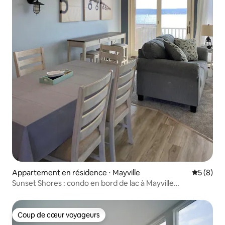
Appartement en résidence ⋅ Mayville
Évaluatio
5 (8)
Sunset Shores : condo en bord de lac à Mayville
(climatisation)
Coup de cœur voyageurs
Coup de cœur voyageurs