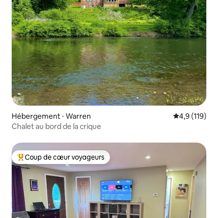
Hébergement ⋅ Warren
Évaluation mo
4,9 (119)
Chalet au bord de la crique
Coup de cœur voyageurs
Coups de cœur voyageurs les plus appréciés