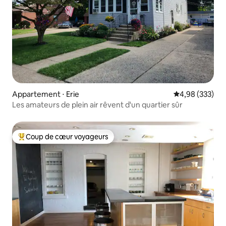
Appartement ⋅ Erie
Évaluation moy
4,98 (333)
Les amateurs de plein air rêvent d'un quartier sûr
Coup de cœur voyageurs
Coups de cœur voyageurs les plus appréciés