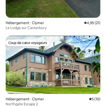
Hébergement ⋅ Clymer
Évaluation mo
4,95 (21)
Le Lodge sur Canterbury
Coup de cœur voyageurs
Coup de cœur voyageurs
Hébergement ⋅ Clymer
Évaluation
5 (10)
Northgate Escape 2