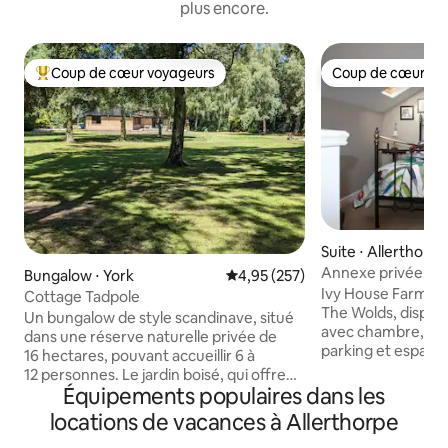
plus encore.
Coup de cœur voyageurs
Coup de cœur vo
Coups de cœur voyageurs les plus appréciés
Coup de cœur vo
Suite ⋅ Allerthorpe
Annexe privée, vi
Bungalow ⋅ York
Évaluation moyenne sur la base 
4,95 (257)
Wolds
Ivy House Farm, s
Cottage Tadpole
The Wolds, dispos
Un bungalow de style scandinave, situé
avec chambre, dou
dans une réserve naturelle privée de
parking et espace
16 hectares, pouvant accueillir 6 à
réfrigérer les ali
12 personnes. Le jardin boisé, qui offre
restauration compl
Équipements populaires dans les
une fantastique sélection de
de chaussée ; cham
rhododendrons et d'azalées matures,
locations de vacances à Allerthorpe
Nouveautés pour 2
s'étend sur 0,6 hectare ; il dispose d'un
connectée (conne