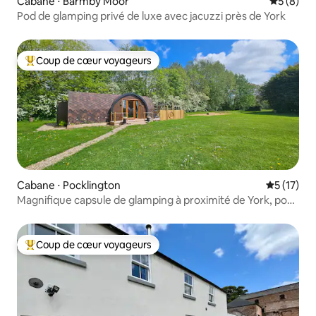
Cabane ⋅ Barmby Moor
Évaluatio
5 (8)
Pod de glamping privé de luxe avec jacuzzi près de York
Coup de cœur voyageurs
Coups de cœur voyageurs les plus appréciés
Cabane ⋅ Pocklington
Évaluation
5 (17)
Magnifique capsule de glamping à proximité de York, pour
adultes uniquement
Coup de cœur voyageurs
Coups de cœur voyageurs les plus appréciés