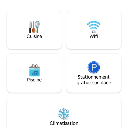
foyer avec des sièges pour 8 à
applications) et do
10 personnes, de deux espaces avec
DE FRAIS DE MÉN
terrasses et d'un sentier boisé
SUPPLÉMENTAIRES, 
permettant d'accéder à
Allerthorpe est à 
Allerthorpe Common. York est à
Pocklington. À se
20 minutes en voiture. Country Houses,
quartier historique
Sledmere, Castle Howard et
Cuisine
Wifi
explorer York, le p
Burton Agnes se trouvent tous à moins
North York Moors, l
de 30 minutes en voiture. Les familles,
Superbe région po
les amis, les groupes d'hommes ou de
femmes sont les bienvenus. Un
maximum de 2 chiens, moyennant des
frais.
Stationnement
Piscine
gratuit sur place
Climatisation