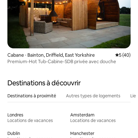
Cabane ⋅ Bainton, Driffield, East Yorkshire
Évaluation
5 (40)
Premium-Hot Tub-Cabine-SDB privée avec douche
Destinations à découvrir
Destinations à proximité
Autres types de logements
Lie
Londres
Amsterdam
Locations de vacances
Locations de vacances
Dublin
Manchester