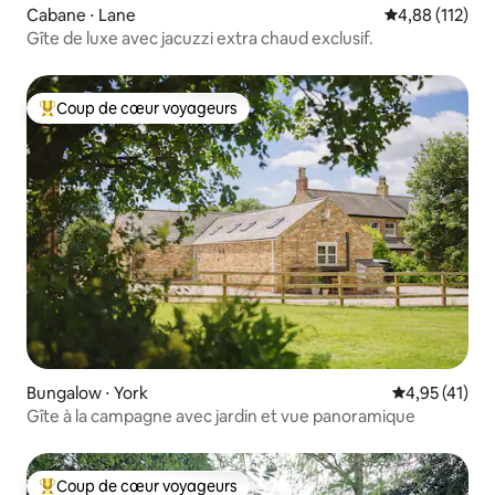
Cabane ⋅ Lane
Évaluation moy
4,88 (112)
Gîte de luxe avec jacuzzi extra chaud exclusif.
Coup de cœur voyageurs
Coups de cœur voyageurs les plus appréciés
Bungalow ⋅ York
Évaluation mo
4,95 (41)
Gîte à la campagne avec jardin et vue panoramique
Coup de cœur voyageurs