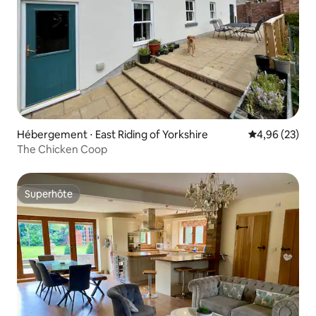
Hébergement ⋅ East Riding of Yorkshire
Évaluation mo
4,96 (23)
The Chicken Coop
Superhôte
Superhôte