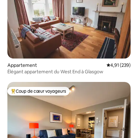
Appartement
Évaluation moy
4,91 (239)
Élégant appartement du West End à Glasgow
Coup de cœur voyageurs
Coups de cœur voyageurs les plus appréciés