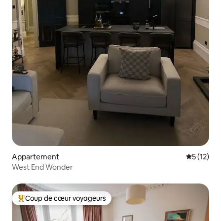
Appartement
Évaluation
5 (12)
West End Wonder
Coup de cœur voyageurs
Coups de cœur voyageurs les plus appréciés