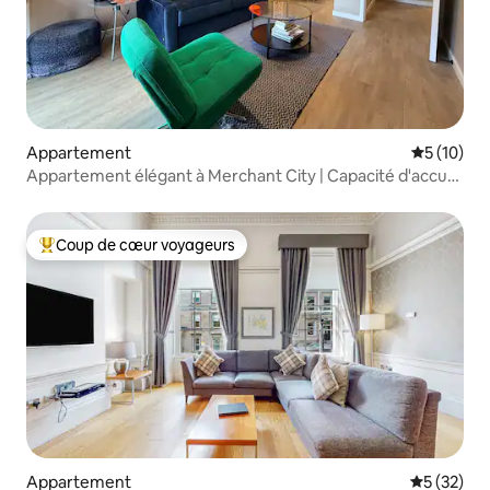
Appartement
Évaluation
5 (10)
Appartement élégant à Merchant City | Capacité d'accueil
de 4 personnes
Coup de cœur voyageurs
Coups de cœur voyageurs les plus appréciés
Appartement
Évaluation
5 (32)