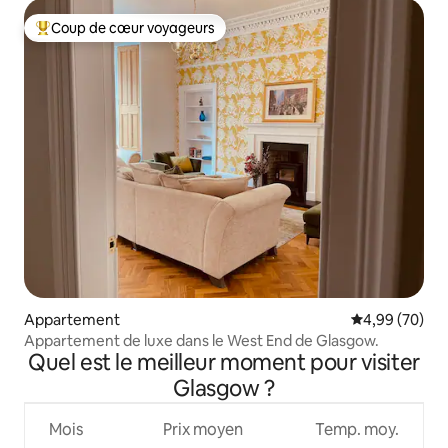
Coup de cœur voyageurs
Coups de cœur voyageurs les plus appréciés
Appartement
Évaluation mo
4,99 (70)
Appartement de luxe dans le West End de Glasgow.
Quel est le meilleur moment pour visiter
Glasgow ?
Mois
Prix moyen
Temp. moy.