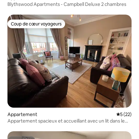
Blythswood Apartments - Campbell Deluxe 2 chambres
Coup de cœur voyageurs
Coup de cœur voyageurs
Appartement
Évaluation
5 (22)
Appartement spacieux et accueillant avec un lit dans le
West End