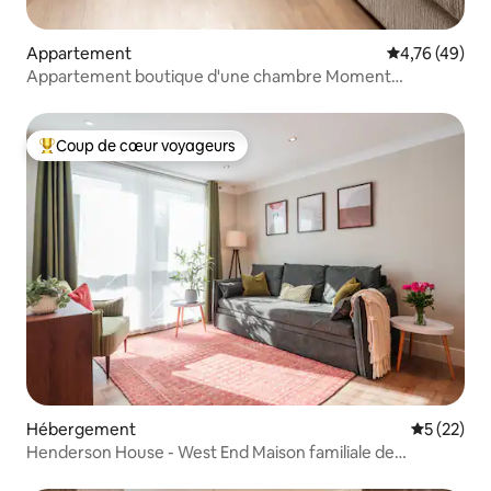
Appartement
Évaluation mo
4,76 (49)
Appartement boutique d'une chambre Moment
Blythswood St
Coup de cœur voyageurs
Coups de cœur voyageurs les plus appréciés
Hébergement
Évaluation
5 (22)
Henderson House - West End Maison familiale de
3 chambres