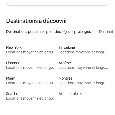
Destinations à découvrir
Destinations populaires pour des séjours prolongés
Destinati
New York
Barcelone
Locations moyenne et longue durée
Locations moyenne et longue durée
Florence
Athènes
Locations moyenne et longue durée
Locations moyenne et longue durée
Miami
Montréal
Locations moyenne et longue durée
Locations moyenne et longue durée
Seattle
Afficher plus
Locations moyenne et longue durée