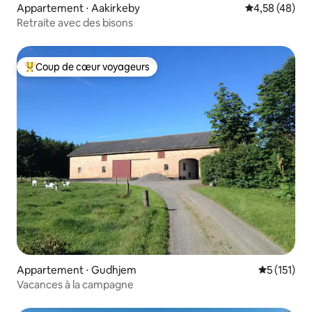
Appartement ⋅ Aakirkeby
Évaluation mo
4,58 (48)
Retraite avec des bisons
Coup de cœur voyageurs
Coups de cœur voyageurs les plus appréciés
Appartement ⋅ Gudhjem
Évaluation 
5 (151)
Vacances à la campagne