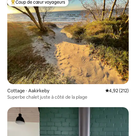
Coup de cœur voyageurs
Coups de cœur voyageurs les plus appréciés
Cottage ⋅ Aakirkeby
Évaluation moy
4,92 (212)
Superbe chalet juste à côté de la plage