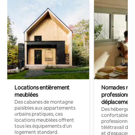
Locations entièrement
Nomades num
meublées
professionnel
déplacement
Des cabanes de montagne
paisibles aux appartements
Des hébergem
urbains pratiques, ces
confortables p
locations meublées offrent
professionnels
tous les équipements d'un
télétravail dis
logement standard.
et d'espaces de