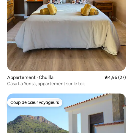
Appartement ⋅ Chulilla
Évaluation mo
4,96 (27)
Casa La Yunta, appartement sur le toit
Coup de cœur voyageurs
Coup de cœur voyageurs