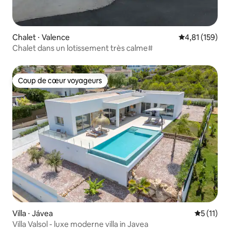
Chalet ⋅ Valence
Évaluation moy
4,81 (159)
Chalet dans un lotissement très calme#
Coup de cœur voyageurs
Coup de cœur voyageurs
Villa ⋅ Jávea
Évaluatio
5 (11)
Villa Valsol - luxe moderne villa in Javea