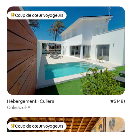
Coup de cœur voyageurs
Coups de cœur voyageurs les plus appréciés
Hébergement ⋅ Cullera
Évaluation
5 (48)
Colinazul-A
Coup de cœur voyageurs
Coups de cœur voyageurs les plus appréciés