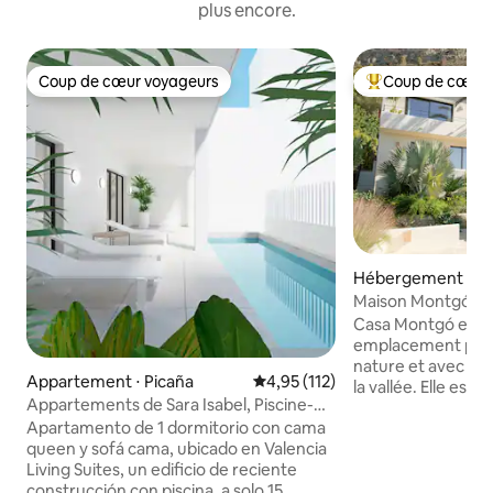
plus encore.
Coup de cœur voyageurs
Coup de cœur 
Coup de cœur voyageurs
Coups de cœur vo
Hébergement ⋅ Xà
Maison Montgó
Casa Montgó est s
emplacement privi
nature et avec un
Appartement ⋅ Picaña
Évaluation moyenne sur la base 
4,95 (112)
la vallée. Elle est 
Appartements de Sara Isabel, Piscine-
résidentiel calme,
Parking-Me...
Apartamento de 1 dormitorio con cama
recherchent la paix,
queen y sofá cama, ubicado en Valencia
détente. Spacieus
Living Suites, un edificio de reciente
une décoration so
construcción con piscina, a solo 15
vous avez besoin 