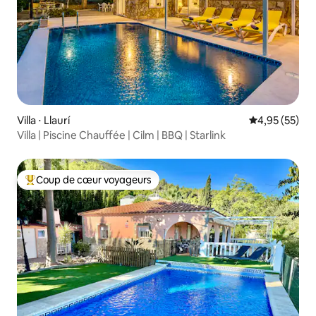
Villa ⋅ Llaurí
Évaluation mo
4,95 (55)
Villa | Piscine Chauffée | Cilm | BBQ | Starlink
Coup de cœur voyageurs
Coups de cœur voyageurs les plus appréciés