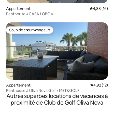
Appartement
Évaluation mo
4,88 (16)
Penthouse « CASA LOBO »
Coup de cœur voyageurs
Coup de cœur voyageurs
Appartement
Évaluation mo
4,92 (12)
Penthouse à Oliva Nova Golf / MET&GOLF
Autres superbes locations de vacances à
proximité de Club de Golf Oliva Nova