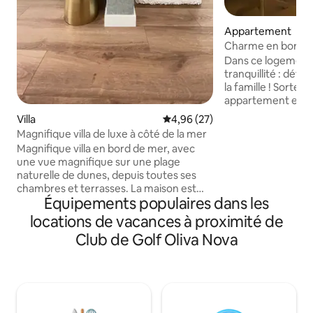
Appartement
Charme en bord 
Dans ce logement 
tranquillité : dét
la famille ! Sortez
appartement et e
vous êtes à l'intéri
Villa
Évaluation moyenne sur la base
4,96 (27)
Playa San Fernand
Magnifique villa de luxe à côté de la mer
Valence) en premi
Magnifique villa en bord de mer, avec
sauvage, urbanisat
une vue magnifique sur une plage
dunes de la mer. 6
naturelle de dunes, depuis toutes ses
sur la cuisine et l
chambres et terrasses. La maison est
salle de bain. Comp
Équipements populaires dans les
récemment rénovée. Il se compose de
wi-fi, lave linge et
trois chambres doubles toutes avec salle
locations de vacances à proximité de
les chambres et le 
de bains. Elle dispose également de sa
terrasse privée av
Club de Golf Oliva Nova
propre piscine avec traitement au sel,
détendre l'après-m
d’un jacuzzi ainsi que de son propre
garage pour deux voitures ou plus. Si
vous cherchez un endroit calme pour se
reposer et profiter de la mer, du golf, de
l'équitation ou des sports nautiques,