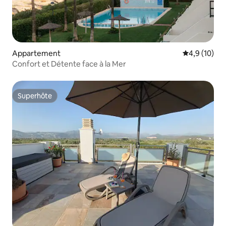
Appartement
Évaluation m
4,9 (10)
Confort et Détente face à la Mer
Superhôte
Superhôte