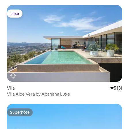
Luxe
Luxe
Villa
Évaluatio
5 (3)
Villa Aloe Vera by Abahana Luxe
Superhôte
Superhôte