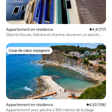
Appartement en résidence
Évaluation mo
4,9 (117)
Diporto House, histoire et charme réunis en un seul et
même endroit !
Coup de cœur voyageurs
Coup de cœur voyageurs
Appartement en résidence
Évaluation moy
4,92 (106)
Appartement avec piscine à 350 mètres de la plage