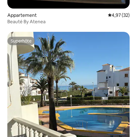
Appartement
Évaluation mo
4,97 (32)
Beauté By Atenea
Superhôte
Superhôte