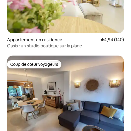
Appartement en résidence
Évaluation moy
4,94 (140)
Oasis : un studio boutique sur la plage
Coup de cœur voyageurs
Coup de cœur voyageurs