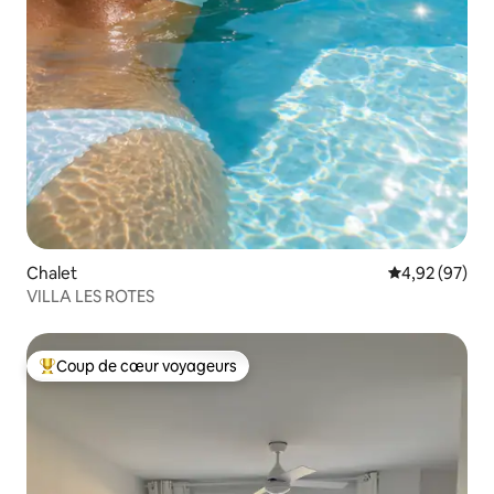
Chalet
Évaluation mo
4,92 (97)
VILLA LES ROTES
Coup de cœur voyageurs
Coups de cœur voyageurs les plus appréciés