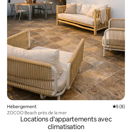
Hébergement
Évaluatio
5 (8)
ZOCOO Beach près de la mer
Locations d'appartements avec
climatisation