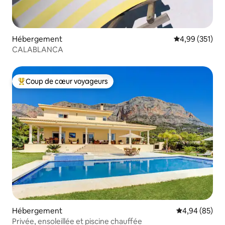
Hébergement
Évaluation moy
4,99 (351)
CALABLANCA
Coup de cœur voyageurs
Coups de cœur voyageurs les plus appréciés
Hébergement
Évaluation mo
4,94 (85)
Privée, ensoleillée et piscine chauffée