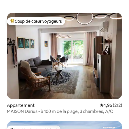
Coup de cœur voyageurs
Coups de cœur voyageurs les plus appréciés
Appartement
Évaluation moy
4,95 (212)
MAISON Darius - à 100 m de la plage, 3 chambres, A/C