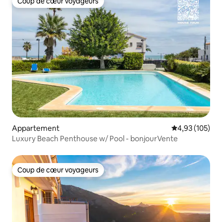
Coup de cœur voyageurs
Coup de cœur voyageurs
Appartement
Évaluation moy
4,93 (105)
Luxury Beach Penthouse w/ Pool - bonjourVente
Coup de cœur voyageurs
Coup de cœur voyageurs