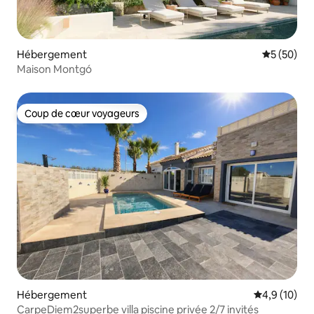
Hébergement
Évaluation
5 (50)
Maison Montgó
Coup de cœur voyageurs
Coup de cœur voyageurs
Hébergement
Évaluation m
4,9 (10)
CarpeDiem2superbe villa piscine privée 2/7 invités