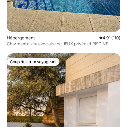
Hébergement
Évaluation moy
4,91 (110)
Charmante villa avec aire de JEUX privée et PISCINE
Coup de cœur voyageurs
Coup de cœur voyageurs