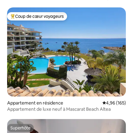
Coup de cœur voyageurs
Coups de cœur voyageurs les plus appréciés
Appartement en résidence
Évaluation moy
4,96 (165)
Appartement de luxe neuf à Mascarat Beach Altea
Superhôte
Superhôte