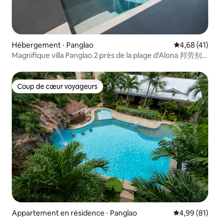
Hébergement ⋅ Panglao
Évaluation mo
4,68 (41)
Magnifique villa Panglao 2 près de la plage d'Alona 邦劳别
墅靠近海滩
Coup de cœur voyageurs
Coup de cœur voyageurs
Appartement en résidence ⋅ Panglao
Évaluation mo
4,99 (81)