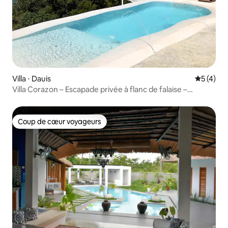
Villa ⋅ Dauis
Évaluatio
5 (4)
Villa Corazon – Escapade privée à flanc de falaise –
Panglao
Coup de cœur voyageurs
Coup de cœur voyageurs