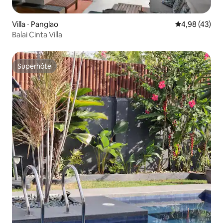
Villa ⋅ Panglao
Évaluation mo
4,98 (43)
Balai Cinta Villa
Superhôte
Superhôte