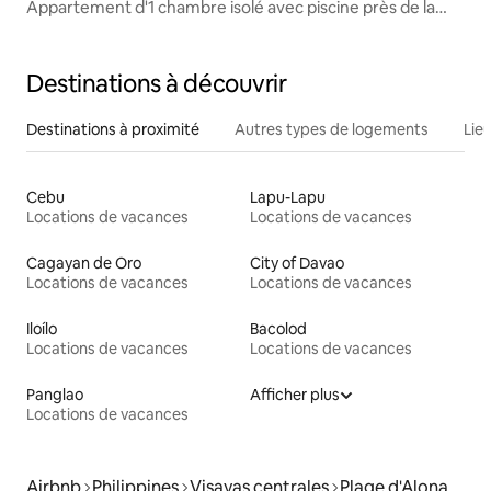
Appartement d'1 chambre isolé avec piscine près de la
plage d'Alona
Destinations à découvrir
Destinations à proximité
Autres types de logements
Lie
Cebu
Lapu-Lapu
Locations de vacances
Locations de vacances
Cagayan de Oro
City of Davao
Locations de vacances
Locations de vacances
Iloílo
Bacolod
Locations de vacances
Locations de vacances
Panglao
Afficher plus
Locations de vacances
Airbnb
Philippines
Visayas centrales
Plage d'Alona