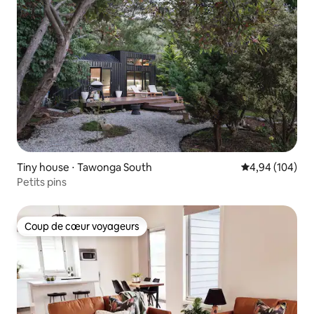
Tiny house ⋅ Tawonga South
Évaluation moy
4,94 (104)
Petits pins
Coup de cœur voyageurs
Coup de cœur voyageurs