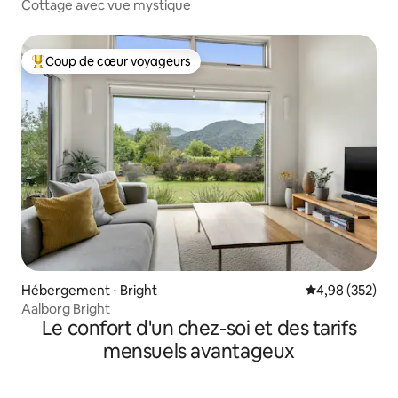
Cottage avec vue mystique
Coup de cœur voyageurs
Coups de cœur voyageurs les plus appréciés
Hébergement ⋅ Bright
Évaluation moy
4,98 (352)
Aalborg Bright
Le confort d'un chez-soi et des tarifs
mensuels avantageux