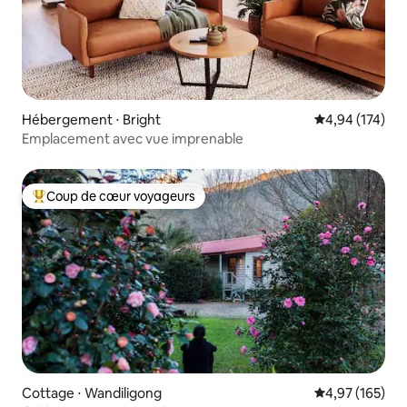
Hébergement ⋅ Bright
Évaluation moy
4,94 (174)
Emplacement avec vue imprenable
Coup de cœur voyageurs
Coups de cœur voyageurs les plus appréciés
Cottage ⋅ Wandiligong
Évaluation moy
4,97 (165)