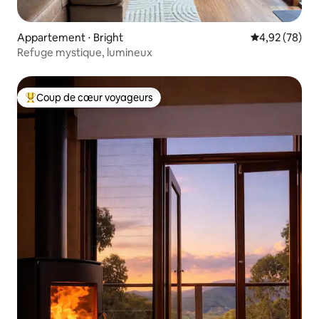
Appartement ⋅ Bright
Évaluation mo
4,92 (78)
Refuge mystique, lumineux
Coup de cœur voyageurs
Coups de cœur voyageurs les plus appréciés