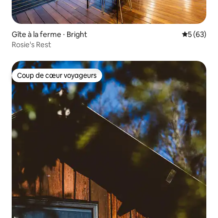
Gîte à la ferme ⋅ Bright
Évaluation
5 (63)
Rosie's Rest
Coup de cœur voyageurs
Coup de cœur voyageurs