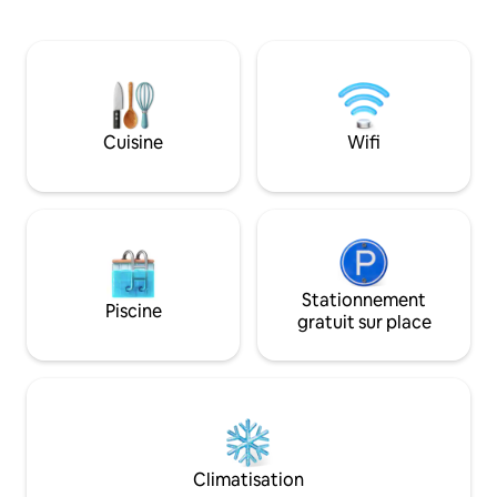
sentiers de randonnée, ainsi que le mont
montagne depuis la
Buffalo et son chalet historique. Avec
Les portes-fenêtr
une cuisine bien équipée et un barbecue
chaque chambre, 
sur votre propre véranda. De superbes
endormir au son de
couchers de soleil, des nuits étoilées, un
sanctuaire pour le 
feu de bois et un ruisseau de montagne
ressourcement et 
à proximité sont également à votre
Cuisine
Wifi
véritable évasion
disposition sur la propriété. La lavande
pour ceux qui rech
est en fleurs à partir de la mi-décembre
paix.
environ, puis elle est récoltée en février
pour produire de l'huile essentielle.
Stationnement
Piscine
gratuit sur place
Climatisation