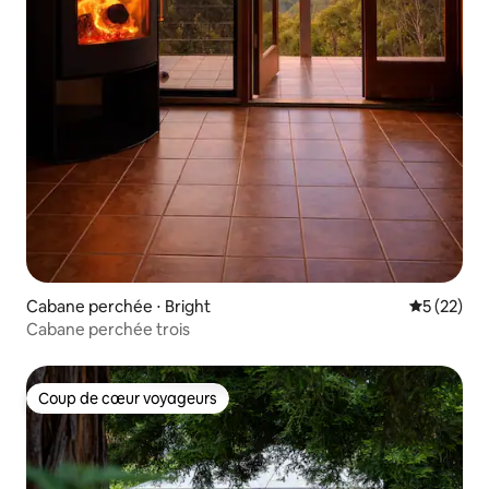
Cabane perchée ⋅ Bright
Évaluation
5 (22)
Cabane perchée trois
Coup de cœur voyageurs
Coup de cœur voyageurs