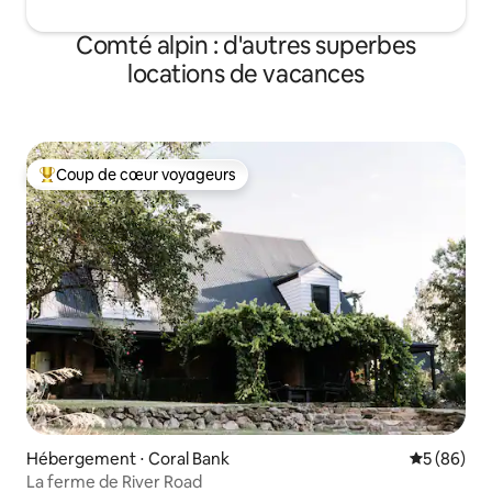
Comté alpin : d'autres superbes
locations de vacances
Coup de cœur voyageurs
Coups de cœur voyageurs les plus appréciés
Hébergement ⋅ Coral Bank
Évaluation
5 (86)
La ferme de River Road