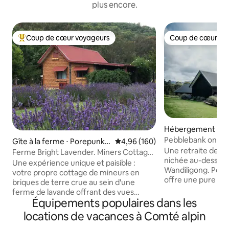
plus encore.
Coup de cœur voyageurs
Coup de cœur vo
Coups de cœur voyageurs les plus appréciés
Coup de cœur vo
Hébergement ⋅ Wa
g
Pebblebank on Mors
Gîte à la ferme ⋅ Porepunka
Évaluation moyenne sur la base 
4,96 (160)
montagne
Une retraite de m
h
Ferme Bright Lavender. Miners Cottage
nichée au-dessus d
en briques de terre 1
Une expérience unique et paisible :
Wandiligong. Peb
votre propre cottage de mineurs en
offre une pure tra
briques de terre crue au sein d'une
panoramiques, des 
ferme de lavande offrant des vues
des lits king size 
Équipements populaires dans les
fantastiques. À 5 km de Bright. À
Cultiver. Feu de bois Cheminee Philippe,
proximité se trouvent également le
locations de vacances à Comté alpin
cuisine Miele, dét
Rail Trail, un parcours de golf et des
confort du yoga, re