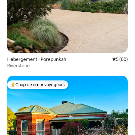
Hébergement ⋅ Porepunkah
Évaluation
5 (60)
Riverstone
Coup de cœur voyageurs
Coups de cœur voyageurs les plus appréciés