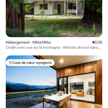
Hébergement ⋅ Mitta Mitta
Évaluatio
5 (9)
Chalet avec vue sur la montagne - Retraite de luxe dans
les montagnes
Coup de cœur voyageurs
Coups de cœur voyageurs les plus appréciés