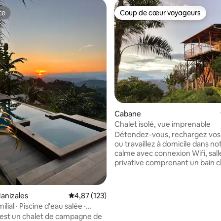
te
Coup de cœur voyageurs
te
Coup de cœur voyageurs
e sur la base de 7 commentaires : 5 sur 5
Cabane
Chalet isolé, vue imprenable
Détendez-vous, rechargez vos 
ou travaillez à domicile dans no
calme avec connexion Wifi, sall
privative comprenant un bain c
une douche. Le chalet dispose d
double et de deux lits simples, d
privé, d'une cuisine, d'un barb
Manizales
Évaluation moyenne sur la base de 123 comme
4,87 (123)
votre propre véranda offrant 
ilial · Piscine d'eau salée ·
imprenable sur la vallée du Cau
Starlink
est un chalet de campagne de
notre plantation de café traditi