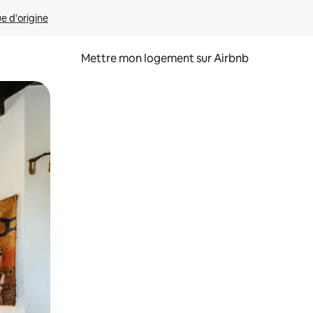
ue d'origine
Mettre mon logement sur Airbnb
sant glisser.