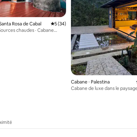
sur la base de 29 commentaires : 5 sur 5
Santa Rosa de Cabal
Évaluation moyenne sur la base de 34 co
5 (34)
 Sources chaudes · Cabane
ue en montagne
Cabane ⋅ Palestina
Cabane de luxe dans le paysage
avec piscine
ximité