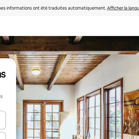
nes informations ont été traduites automatiquement. 
Afficher la lang
ns
es
hes vers le haut et vers le bas pour les parcourir ou en appuyant et en fai