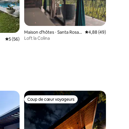
Maison d'hôtes ⋅ Santa Rosa d
Évaluation moyenne su
4,88 (49)
e Cabal
Loft la Colina
Évaluation moyenne sur la base de 56 commentaires : 5 sur 5
5 (56)
taires : 4,92 sur 5
Coup de cœur voyageurs
Coup de cœur voyageurs