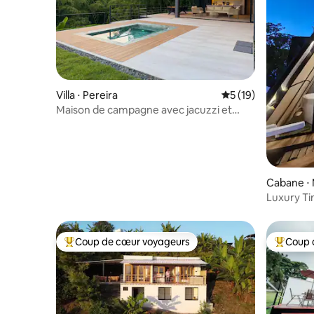
Villa ⋅ Pereira
Évaluation moyenne
5 (19)
Maison de campagne avec jacuzzi et
nature
Cabane ⋅ 
Luxury Ti
Coup de cœur voyageurs
Coup 
Coups de cœur voyageurs les plus appréciés
Coups de