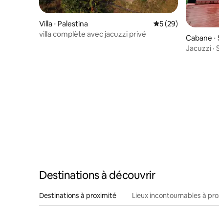
Villa ⋅ Palestina
Évaluation moyenne 
5 (29)
villa complète avec jacuzzi privé
Cabane ⋅ 
Jacuzzi ·
romantiq
Destinations à découvrir
Destinations à proximité
Lieux incontournables à pro