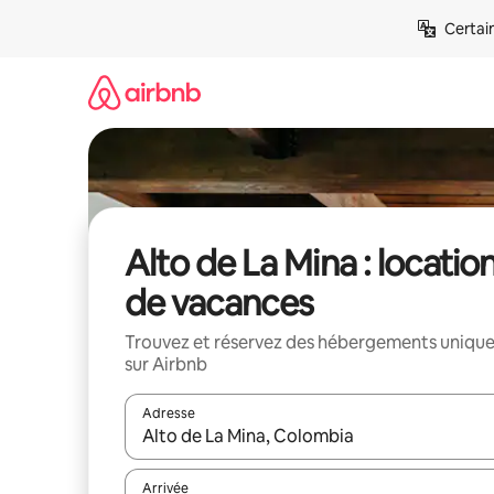
Aller
Certai
directement
au
contenu
Alto de La Mina : locatio
de vacances
Trouvez et réservez des hébergements uniqu
sur Airbnb
Adresse
Lorsque les résultats s'affichent, utilisez les flèc
Arrivée