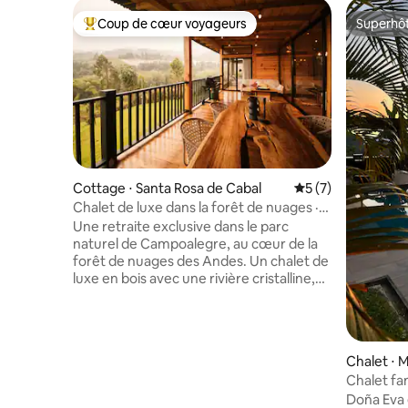
Coup de cœur voyageurs
Superhô
Coups de cœur voyageurs les plus appréciés
Superhô
Cottage ⋅ Santa Rosa de Cabal
Évaluation moyenn
5 (7)
Chalet de luxe dans la forêt de nuages ·
Observation des oiseaux · Rivière
Une retraite exclusive dans le parc
naturel de Campoalegre, au cœur de la
forêt de nuages des Andes. Un chalet de
luxe en bois avec une rivière cristalline,
des sentiers écologiques, des animaux
de la ferme et l'observation des oiseaux
au lever du soleil parmi plus de
300 espèces d'oiseaux répertoriées.
Chalet ⋅ 
Vous n'arrivez pas dans une location :
Chalet fam
vous arrivez chez vous au milieu des
Jacuzzi · 
Doña Eva 
arbres, accueilli comme un membre de la