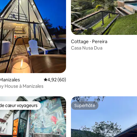
 sur la base de 19 commentaires : 5 sur 5
Cottage ⋅ Pereira
Casa Nusa Dua
Manizales
Évaluation moyenne sur la base de 60 commen
4,92 (60)
ny House à Manizales
de cœur voyageurs
Superhôte
 cœur voyageurs les plus appréciés
Superhôte