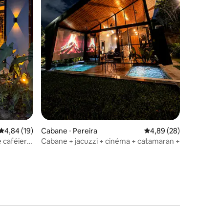
mmentaires : 5 sur 5
Évaluation moyenne sur la base de 19 commentaires : 4,84 sur 5
4,84 (19)
Cabane ⋅ Pereira
Évaluation moyenne su
4,89 (28)
 caféier
Cabane + jacuzzi + cinéma + catamaran + nature