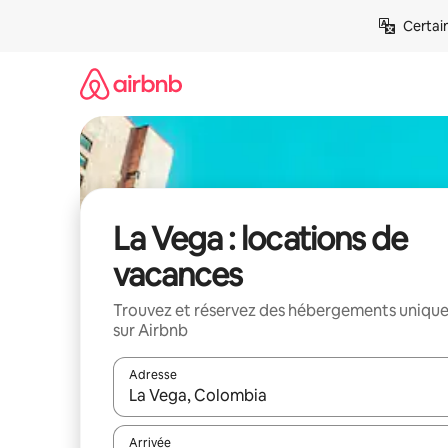
Aller
Certai
directement
au
contenu
La Vega : locations de
vacances
Trouvez et réservez des hébergements uniqu
sur Airbnb
Adresse
Lorsque les résultats s'affichent, utilisez les flèc
Arrivée