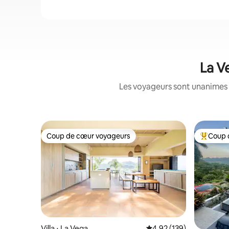
La V
Les voyageurs sont unanimes 
Coup de cœur voyageurs
Coup 
Coup de cœur voyageurs
Coups de
Villa ⋅ La Vega
Évaluation moyenne sur
4,92 (139)