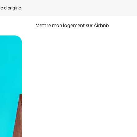
ue d'origine
Mettre mon logement sur Airbnb
sant glisser.