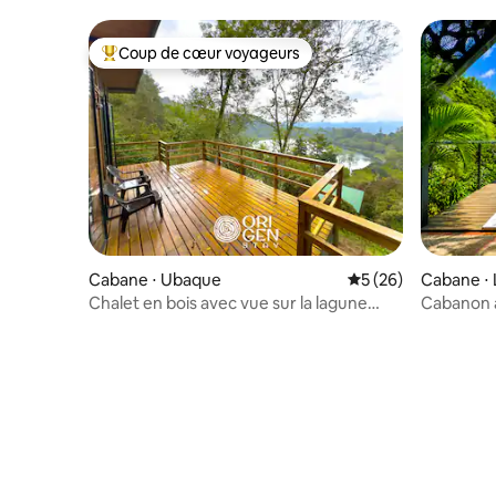
Coup de cœur voyageurs
Coups de cœur voyageurs les plus appréciés
Cabane ⋅ Ubaque
Évaluation moyenne 
5 (26)
Cabane ⋅ 
Chalet en bois avec vue sur la lagune
Cabanon a
d'Ubaque
2 minutes 