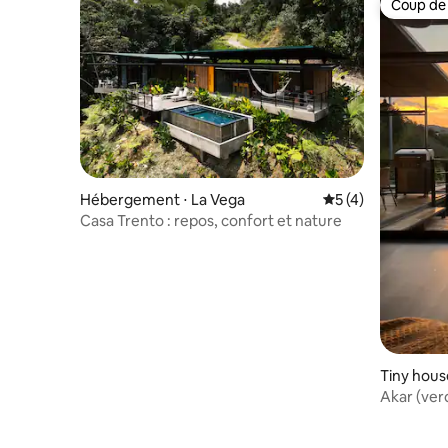
Coup de
Coup de
Hébergement ⋅ La Vega
Évaluation moyenn
5 (4)
Casa Trento : repos, confort et nature
Tiny hous
Akar (ver