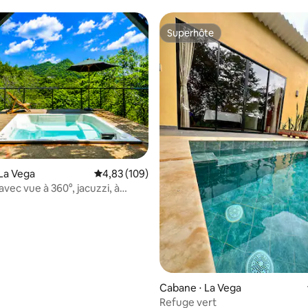
enchanteresses
Superhôte
Superhôte
sur la base de 26 commentaires : 5 sur 5
La Vega
Évaluation moyenne sur la base de 109 commen
4,83 (109)
vec vue à 360°, jacuzzi, à
de la rivière
Cabane ⋅ La Vega
Refuge vert