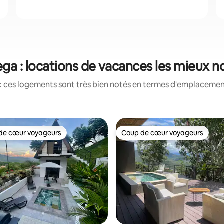
ega : locations de vacances les mieux n
: ces logements sont très bien notés en termes d'emplacement
de cœur voyageurs
Coup de cœur voyageurs
 cœur voyageurs les plus appréciés
Coup de cœur voyageurs
 la base de 139 commentaires : 4,92 sur 5