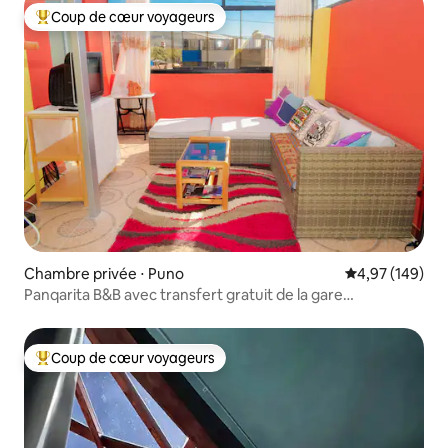
Coup de cœur voyageurs
Coups de cœur voyageurs les plus appréciés
Chambre privée ⋅ Puno
Évaluation moy
4,97 (149)
Panqarita B&B avec transfert gratuit de la gare
routière/ferroviaire
Coup de cœur voyageurs
Coups de cœur voyageurs les plus appréciés