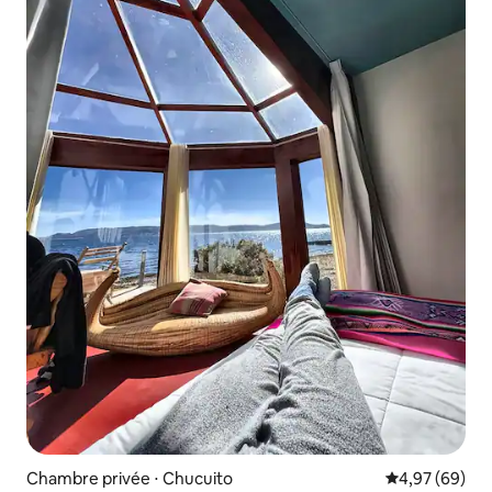
Chambre privée ⋅ Chucuito
Évaluation mo
4,97 (69)