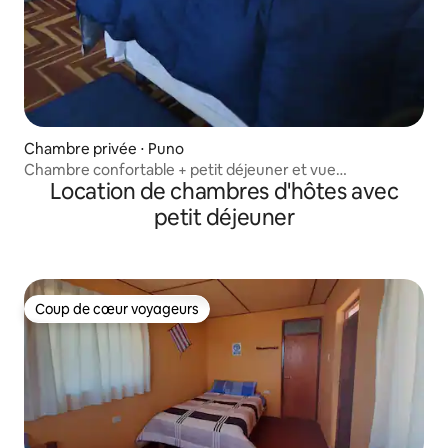
Chambre privée ⋅ Puno
Chambre confortable + petit déjeuner et vue
Location de chambres d'hôtes avec
panoramique sur Titicaca
petit déjeuner
Coup de cœur voyageurs
Coup de cœur voyageurs