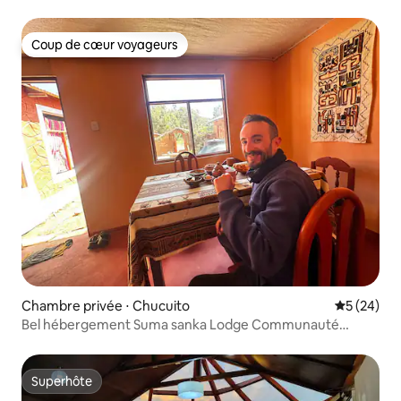
Coup de cœur voyageurs
Coup de cœur voyageurs
Chambre privée ⋅ Chucuito
Évaluation
5 (24)
Bel hébergement Suma sanka Lodge Communauté
Karina
Superhôte
Superhôte