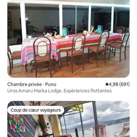
Chambre privée ⋅ Puno
Évaluation moy
4,98 (691)
Uros Amaru Marka Lodge. Expériences flottantes
Coup de cœur voyageurs
Coup de cœur voyageurs