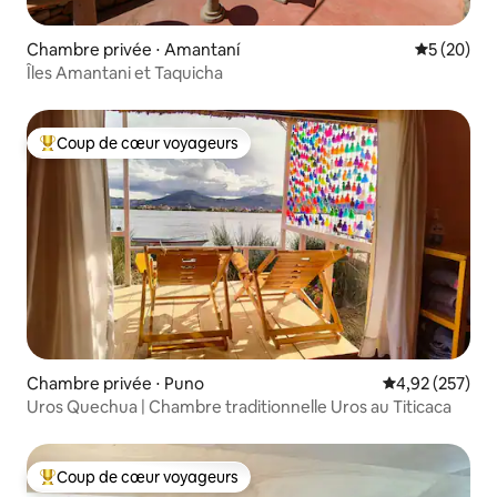
Chambre privée ⋅ Amantaní
Évaluation
5 (20)
Îles Amantani et Taquicha
Coup de cœur voyageurs
Coups de cœur voyageurs les plus appréciés
Chambre privée ⋅ Puno
Évaluation moy
4,92 (257)
Uros Quechua | Chambre traditionnelle Uros au Titicaca
Coup de cœur voyageurs
Coups de cœur voyageurs les plus appréciés