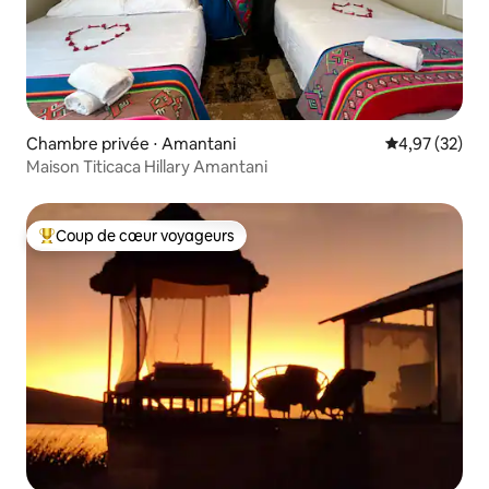
Chambre privée ⋅ Amantani
Évaluation mo
4,97 (32)
Maison Titicaca Hillary Amantani
Coup de cœur voyageurs
Coups de cœur voyageurs les plus appréciés