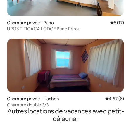
Chambre privée ⋅ Puno
Évaluation
5 (17)
UROS TITICACA LODGE Puno Pérou
Chambre privée ⋅ Llachon
Évaluation m
4,67 (6)
Chambre double 3/3
Autres locations de vacances avec petit-
déjeuner