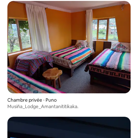
Chambre privée ⋅ Puno
Musiña_Lodge_Amantanititikaka.