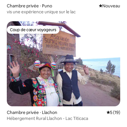
Chambre privée ⋅ Puno
Nouvel hébe
Nouveau
vis une expérience unique sur le lac
Coup de cœur voyageurs
Coup de cœur voyageurs
Chambre privée ⋅ Llachon
Évaluation
5 (19)
Hébergement Rural Llachon - Lac Titicaca