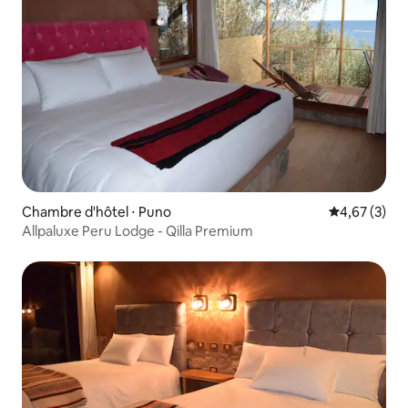
Chambre d'hôtel ⋅ Puno
Évaluation m
4,67 (3)
Allpaluxe Peru Lodge - Qilla Premium