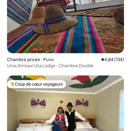
Chambre privée ⋅ Puno
Évaluation moy
4,84 (134)
Uros Amtawi Uta Lodge - Chambre Double
Coup de cœur voyageurs
Coups de cœur voyageurs les plus appréciés