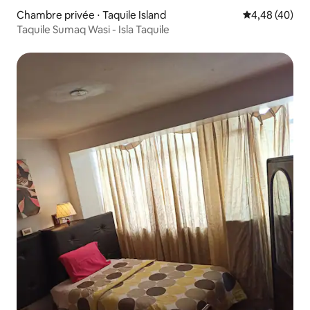
Chambre privée ⋅ Taquile Island
Évaluation mo
4,48 (40)
Taquile Sumaq Wasi - Isla Taquile