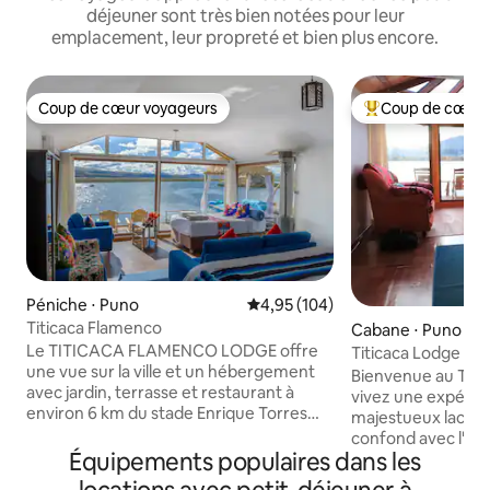
déjeuner sont très bien notées pour leur
emplacement, leur propreté et bien plus encore.
Coup de cœur voyageurs
Coup de cœur 
Coup de cœur voyageurs
Coups de cœur vo
Péniche ⋅ Puno
Évaluation moyenne sur la base 
4,95 (104)
Titicaca Flamenco
Cabane ⋅ Puno
Le TITICACA FLAMENCO LODGE offre
Titicaca Lodge Flo
une vue sur la ville et un hébergement
Bienvenue au Titic
avec jardin, terrasse et restaurant à
vivez une expérie
environ 6 km du stade Enrique Torres
majestueux lac Titi
Belón. Il offre une vue sur la mer et la
confond avec l'ea
montagne. Près du port de Puno Le
Équipements populaires dans les
rêve conçu pour q
lodge comprend une chambre, un salon
comme chez vous 