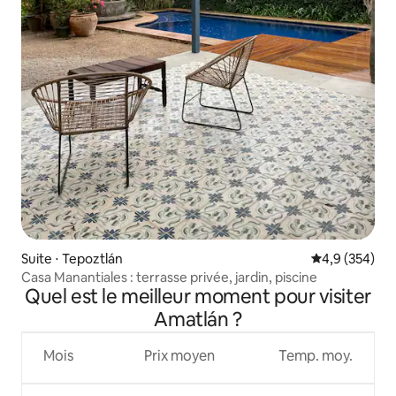
Suite ⋅ Tepoztlán
Évaluation mo
4,9 (354)
Casa Manantiales : terrasse privée, jardin, piscine
Quel est le meilleur moment pour visiter
Amatlán ?
Mois
Prix moyen
Temp. moy.