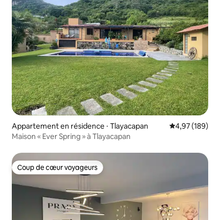
Appartement en résidence ⋅ Tlayacapan
Évaluation moy
4,97 (189)
Maison « Ever Spring » à Tlayacapan
Coup de cœur voyageurs
Coup de cœur voyageurs