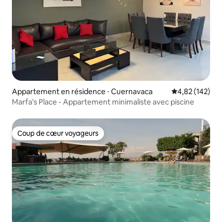
Appartement en résidence ⋅ Cuernavaca
Évaluation moy
4,82 (142)
Marfa's Place - Appartement minimaliste avec piscine
Coup de cœur voyageurs
Coup de cœur voyageurs