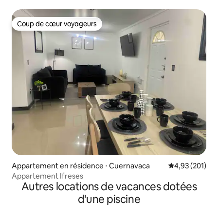
Coup de cœur voyageurs
Coup de cœur voyageurs
Appartement en résidence ⋅ Cuernavaca
Évaluation moy
4,93 (201)
Appartement Ifreses
Autres locations de vacances dotées
d'une piscine