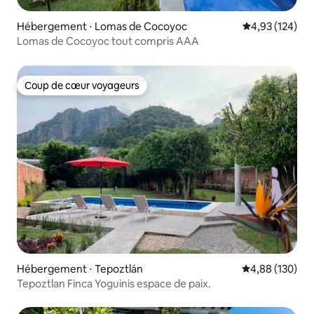
Hébergement ⋅ Lomas de Cocoyoc
Évaluation moy
4,93 (124)
Lomas de Cocoyoc tout compris AAA
Coup de cœur voyageurs
Coup de cœur voyageurs
Hébergement ⋅ Tepoztlán
Évaluation moy
4,88 (130)
Tepoztlan Finca Yoguinis espace de paix.