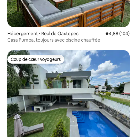
Hébergement ⋅ Real de Oaxtepec
Évaluation moy
4,88 (104)
Casa Pumba, toujours avec piscine chauffée
Coup de cœur voyageurs
Coup de cœur voyageurs