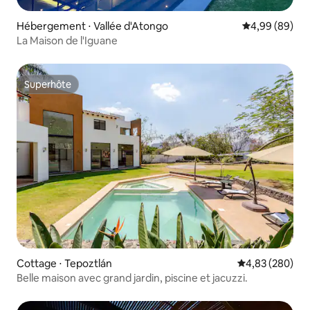
Hébergement ⋅ Vallée d'Atongo
Évaluation mo
4,99 (89)
La Maison de l'Iguane
Superhôte
Superhôte
Cottage ⋅ Tepoztlán
Évaluation moy
4,83 (280)
Belle maison avec grand jardin, piscine et jacuzzi.