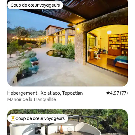
Coup de cœur voyageurs
Coup de cœur voyageurs
Hébergement ⋅ Xolatlaco, Tepoztlan
Évaluation mo
4,97 (77)
Manoir de la Tranquillité
Coup de cœur voyageurs
Coups de cœur voyageurs les plus appréciés