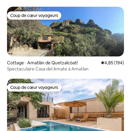
Coup de cœur voyageurs
Coup de cœur voyageurs
Cottage ⋅ Amatlán de Quetzalcóatl
Évaluation moy
4,85 (194)
Spectaculaire Casa del Amate à Amatlan
Coup de cœur voyageurs
Coup de cœur voyageurs