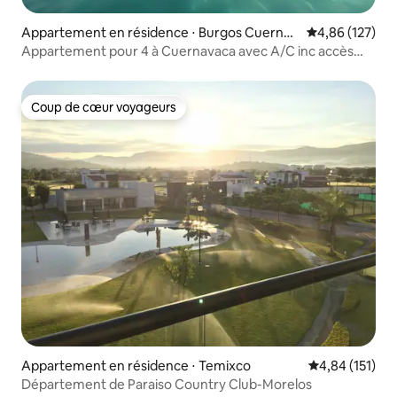
Appartement en résidence ⋅ Burgos Cuernav
Évaluation moy
4,86 (127)
aca
Appartement pour 4 à Cuernavaca avec A/C inc accès
club
Coup de cœur voyageurs
Coup de cœur voyageurs
Appartement en résidence ⋅ Temixco
Évaluation moy
4,84 (151)
Département de Paraiso Country Club-Morelos