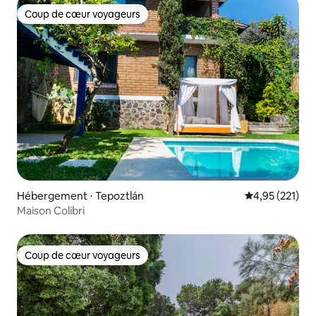
Coup de cœur voyageurs
Coup de cœur voyageurs
Hébergement ⋅ Tepoztlán
Évaluation moy
4,95 (221)
Maison Colibri
Coup de cœur voyageurs
Coup de cœur voyageurs