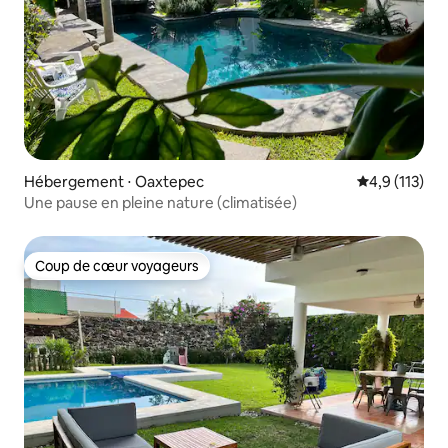
Hébergement ⋅ Oaxtepec
Évaluation mo
4,9 (113)
Une pause en pleine nature (climatisée)
Coup de cœur voyageurs
Coup de cœur voyageurs