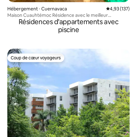
Hébergement ⋅ Cuernavaca
Évaluation moy
4,93 (137)
Maison Cuauhtémoc Résidence avec le meilleur
Résidences d'appartements avec
emplacement
piscine
Coup de cœur voyageurs
Coup de cœur voyageurs