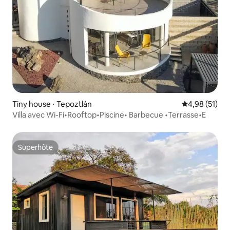
Tiny house ⋅ Tepoztlán
Évaluation mo
4,98 (51)
Villa avec Wi-Fi•Rooftop•Piscine• Barbecue •Terrasse•E
Superhôte
Superhôte