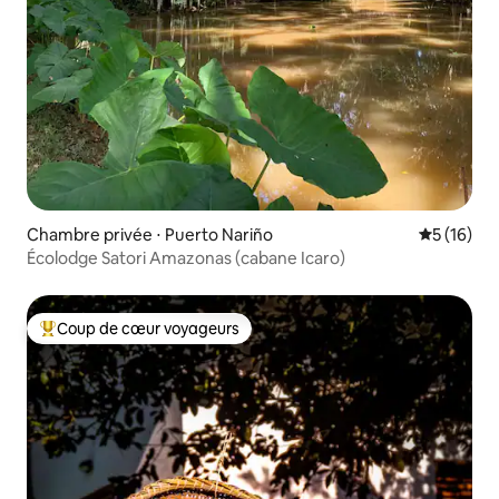
Chambre privée ⋅ Puerto Nariño
Évaluation
5 (16)
Écolodge Satori Amazonas (cabane Icaro)
Coup de cœur voyageurs
Coups de cœur voyageurs les plus appréciés