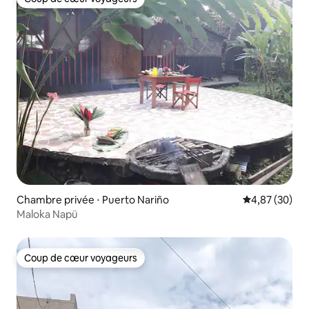
Coup de cœur voyageurs
Chambre privée ⋅ Puerto Nariño
Évaluation mo
4,87 (30)
Maloka Napü
Coup de cœur voyageurs
Coup de cœur voyageurs