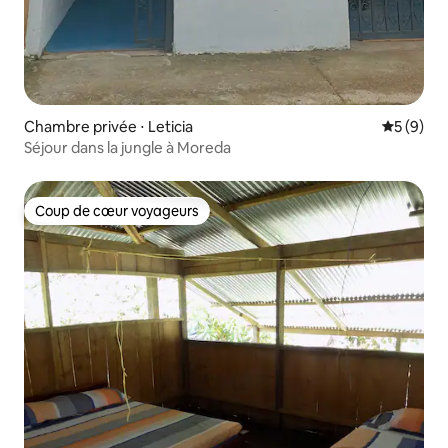
Chambre privée ⋅ Leticia
Évaluatio
5 (9)
Séjour dans la jungle à Moreda
Coup de cœur voyageurs
Coup de cœur voyageurs