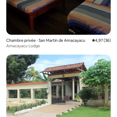
Chambre privée ⋅ San Martín de Amacayacu
Évaluation mo
4,97 (36)
Amacayacu Lodge