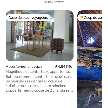
plus encore.
Coup de cœur voyageurs
Coup de cœur 
Coup de cœur voyageurs
Coups de cœur vo
Appartement ⋅ Leticia
Évaluation moyenne sur la base 
4,84 (116)
Magnifique et confortable appartement
à Leticia
Bel appartement confortable situé dans
un quartier résidentiel au cœur de
Leticia, à deux rues du parc principal.
L'appartement dispose de 2 chambres,
d'une salle de bain rénovée en 2025,
d'une cuisine, d'un lave-linge, d'un
réfrigérateur, de la climatisation et d'un