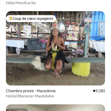
Hôtel Monifue Ite
Coup de cœur voyageurs
Coups de cœur voyageurs les plus appréciés
Chambre privée ⋅ Macedonia
Évaluation
5 (26)
Hostal Ebenezer Macédoine