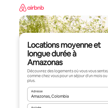
Aller
directement
au
contenu
Locations moyenne et
longue durée à
Amazonas
Découvrez des logements où vous vous sente
comme chez vous pour un séjour d'un mois ou
plus.
Adresse
Lorsque les résultats s'affichent, utilisez les flèc
Arrivée