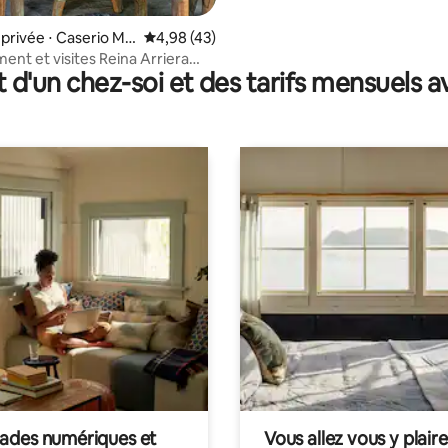
rivée ⋅ Caserio Mo
Évaluation moyenne sur la base de 43 comme
4,98 (43)
nt et visites Reina Arriera
t d'un chez-soi et des tarifs mensuels 
 Colombie
des numériques et
Vous allez vous y plaire