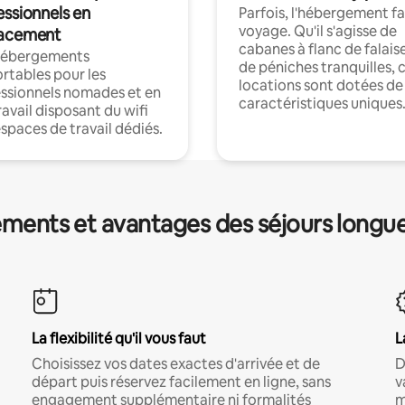
essionnels en
Parfois, l'hébergement fai
voyage. Qu'il s'agisse de
acement
cabanes à flanc de falais
hébergements
de péniches tranquilles, 
rtables pour les
locations sont dotées de
ssionnels nomades et en
caractéristiques uniques
ravail disposant du wifi
espaces de travail dédiés.
ments et avantages des séjours longu
La flexibilité qu'il vous faut
L
Choisissez vos dates exactes d'arrivée et de
D
départ puis réservez facilement en ligne, sans
v
engagement supplémentaire ni formalités
m