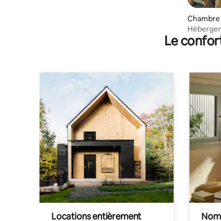
Chambre p
cagua
Hébergeme
Le confor
Amazonas
Locations entièrement
Noma