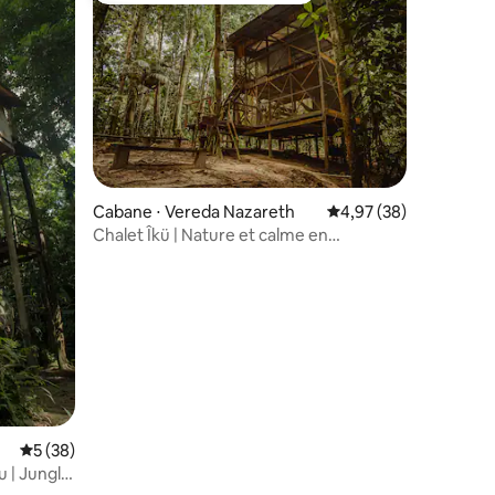
Cabane ⋅ Vereda Nazareth
Évaluation moyenne su
4,97 (38)
Chalet Îkü | Nature et calme en
Amazonie
Évaluation moyenne sur la base de 38 commentaires : 5 sur 5
5 (38)
 | Jungle