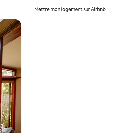
Mettre mon logement sur Airbnb
sant glisser.